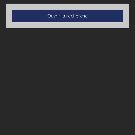
Ouvrir la recherche
Type de bien
Appartement
Localisation
Budget max (€)
Surface min (m²)
Chambres max
Rechercher