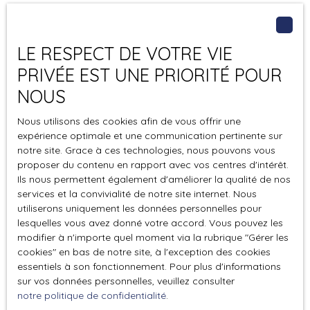
vitrage garantissent une isolation optimale et une
luminosité naturelle exceptionnelle. La cuisine américaine
équipée, moderne et pratique, s'intègre parfaitement
LE RESPECT DE VOTRE VIE
dans le séjour spacieux. Les deux chambres, dont une
Vendu
avec dressing, sont parfaites pour accueillir famille ou
PRIVÉE EST UNE PRIORITÉ POUR
invités. La salle d'eau et le WC indépendant complètent
NOUS
ce bien en excellent état. Un jardin privatif de 200 m²
Maison de type 5 pièces
vous attend pour des moments de détente et de
Nous utilisons des cookies afin de vous offrir une
convivialité. Le chauffage individuel assure un confort
expérience optimale et une communication pertinente sur
5
pièces
128.39
m²
thermique optimal tout au long de l'année. Conforme aux
notre site. Grace à ces technologies, nous pouvons vous
Saint-Paul-de-Varces 38760
proposer du contenu en rapport avec vos centres d'intérêt.
normes PMR, cet appartement est accessible à tous.
Ils nous permettent également d'améliorer la qualité de nos
Place de parking privative, résidence fermé par barrière
Maison Mitoyenne 1 Côté - Charme et Confort à
services et la convivialité de notre site internet. Nous
automatique. À proximité, vous trouverez plusieurs
ProfusionDécouvrez cette magnifique maison mitoyenne
utiliserons uniquement les données personnelles pour
commodités : des écoles (maternelle, élémentaire) à 10
d'un seul côté, située dans un quartier paisible et
lesquelles vous avez donné votre accord. Vous pouvez les
min à pied, un collège à 5 min en voiture, des restaurants
ensoleillé. Avec une surface habitable de 130 m² et un
modifier à n'importe quel moment via la rubrique ″Gérer les
et des commerces à 5 min à pied, ainsi que plusieurs
terrain de 1251 m², cette propriété allie espace et intimité.
cookies″ en bas de notre site, à l'exception des cookies
parcs et jardins à 10 min en voiture. Les transports en
Rénovée en 2023, elle offre un intérieur en excellent état,
essentiels à son fonctionnement. Pour plus d'informations
Vendu
commun sont également bien desservis avec un bus à 5
sur vos données personnelles, veuillez consulter
prêt à accueillir votre famille. Au rez-de-chaussée, vous
min à pied. Ne manquez pas cette opportunité de vivre
notre politique de confidentialité
.
trouverez un spacieux salon salle à manger baigné de
dans un cadre de vie exceptionnel. Contactez-nous dès