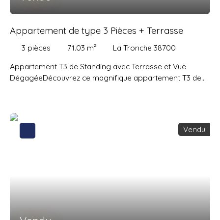
Appartement de type 3 Pièces + Terrasse
3
pièces
71.03
m²
La Tronche 38700
Appartement T3 de Standing avec Terrasse et Vue
DégagéeDécouvrez ce magnifique appartement T3 de
standing, situé au 1er étage d'un immeuble de 2 étages
construit en 2025. Avec une surface habitable de 71,03 m²
et une surface au sol de 71 m², cet appartement allie
espace et luminosité. Le séjour de 33 m² est baigné de
Vendu
lumière grâce à son exposition sud-ouest et offre une
vue dégagée. La cuisine ouverte est un véritable atout
pour les amateurs de moderne. Les deux chambres
spacieuses et la salle de bains moderne avec WC
indépendant complètent ce bien. Profitez d'une terrasse
de 11 m² pour des moments de détente en plein air.
L'appartement est en excellent état, avec des parties
communes impeccables. Le chauffage collectif plancher