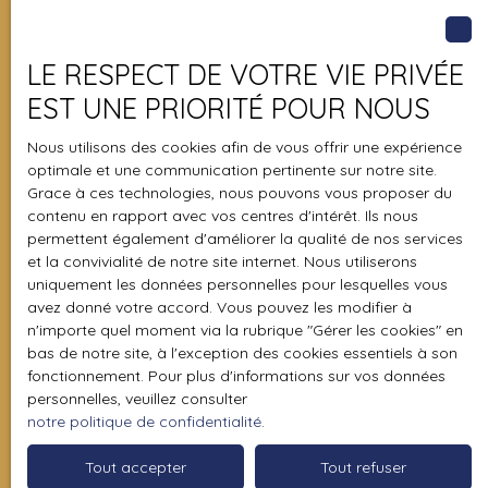
Filleul
Prénom
LE RESPECT DE VOTRE VIE PRIVÉE
Nom
EST UNE PRIORITÉ POUR NOUS
Nous utilisons des cookies afin de vous offrir une expérience
Email
optimale et une communication pertinente sur notre site.
Grace à ces technologies, nous pouvons vous proposer du
Téléphone
contenu en rapport avec vos centres d'intérêt. Ils nous
permettent également d'améliorer la qualité de nos services
et la convivialité de notre site internet. Nous utiliserons
Où se situe votre projet ?
uniquement les données personnelles pour lesquelles vous
avez donné votre accord. Vous pouvez les modifier à
J'accepte le traitement de mes données
n'importe quel moment via la rubrique ″Gérer les cookies″ en
personnelles conformément au RGPD. Si vous
bas de notre site, à l'exception des cookies essentiels à son
ne souhaitez pas faire l'objet de prospection
fonctionnement. Pour plus d'informations sur vos données
commerciale par voie téléphonique, vous
personnelles, veuillez consulter
pouvez vous inscrire gratuitement sur la liste
notre politique de confidentialité
.
d'opposition au démarchage téléphonique,
prévu par l'article L223-1 du code de la
Tout accepter
Tout refuser