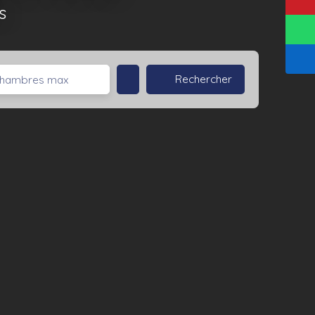
s
Rechercher
hambres max