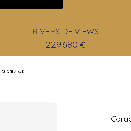
RIVERSIDE VIEWS
229 680
€
 dubai 25315
n
Carac