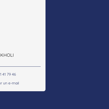
e KHOLI
1 41 79 46
r un e-mail