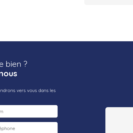
e bien ?
nous
iendrons vers vous dans les
m
léphone