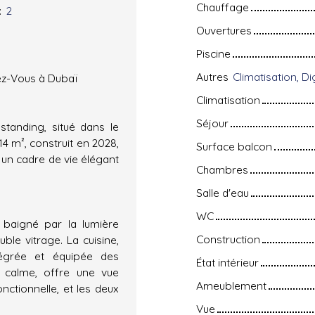
Chauffage
:
2
Ouvertures
Piscine
Autres
ez-Vous à Dubaï
Climatisation
Séjour
tanding, situé dans le
4 m², construit en 2028,
Surface balcon
 un cadre de vie élégant
Chambres
Salle d'eau
WC
 baigné par la lumière
Construction
ble vitrage. La cuisine,
tégrée et équipée des
État intérieur
t calme, offre une vue
Ameublement
nctionnelle, et les deux
Vue