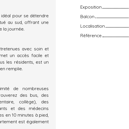
Exposition
 idéal pour se détendre
Balcon
itué au sud, offrant une
Localisation
e la journée.
Référence
tretenues avec soin et
met un accès facile et
us les résidents, est un
en remplie.
ximité de nombreuses
rouverez des bus, des
ntaire, collège), des
rants et des médecins
les en 10 minutes à pied,
partement est également