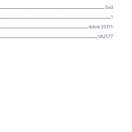
Sud
1
dubai 25315
VA2577