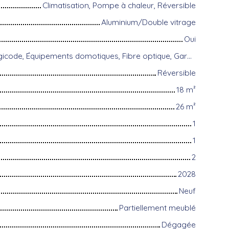
Climatisation, Pompe à chaleur, Réversible
Aluminium/Double vitrage
Oui
Climatisation, Digicode, Équipements domotiques, Fibre optique, Gardien, Local à vélo, Portail motorisé, Porte blindée, Système d'alarme, Visiophone
Réversible
18
m²
26
m²
1
1
2
2028
Neuf
Partiellement meublé
Dégagée