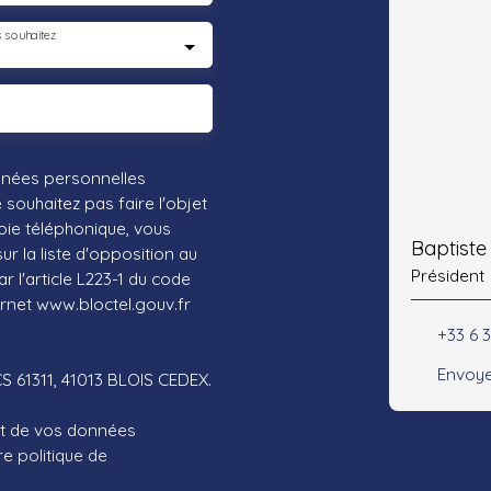
 souhaitez
nnées personnelles
ouhaitez pas faire l'objet
ie téléphonique, vous
Baptist
r la liste d'opposition au
Président
 l'article L223-1 du code
ernet www.bloctel.gouv.fr
+33 6 3
Envoye
CS 61311, 41013 BLOIS CEDEX.
ent de vos données
tre
politique de