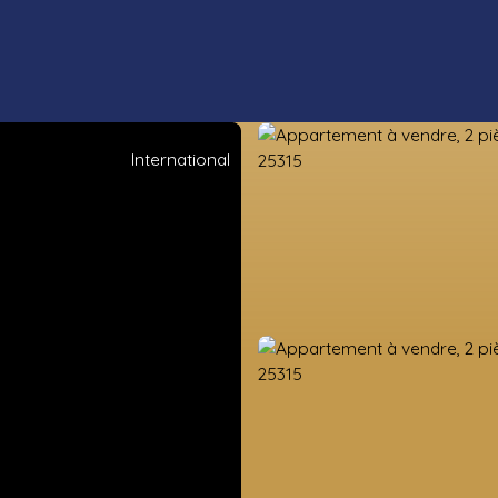
International
ens neufs
Estimation
Vendre
Valorisation foncière
Nos co