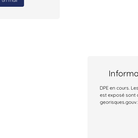
 un mail
Inform
DPE en cours. Les
est exposé sont d
georisques.gouv.f