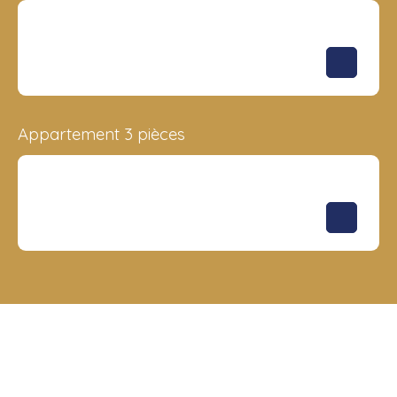
Surface
Étage
Prix
74.14 m²
-
229 680
€
Appartement 3 pièces
Surface
Étage
Prix
123.65 m²
-
516 258
€