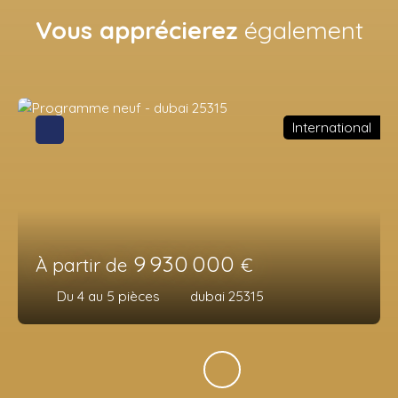
Vous apprécierez
également
International
9 930 000
À partir de
€
Du 4 au 5
pièces
dubai 25315