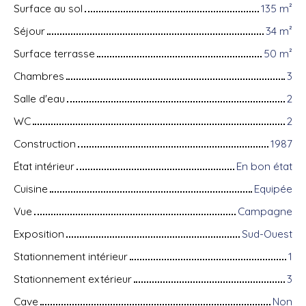
Surface au sol
135
m²
Séjour
34
m²
Surface terrasse
50
m²
Chambres
3
Salle d'eau
2
WC
2
Construction
1987
État intérieur
En bon état
Cuisine
Equipée
Vue
Campagne
Exposition
Sud-Ouest
Stationnement intérieur
1
Stationnement extérieur
3
Cave
Non