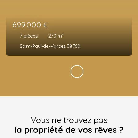
699 000
€
7
pièces
270
m²
Saint-Paul-de-Varces 38760
Vous ne trouvez pas
la propriété de vos rêves ?