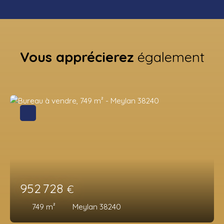
Vous apprécierez
également
952 728
€
749
m²
Meylan 38240