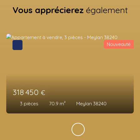
Vous apprécierez
également
Nouveauté
318 450
€
3
pièces
70.9
m²
Meylan 38240