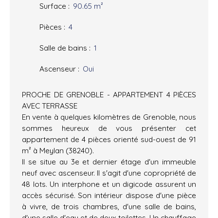
Surface
:
90.65
m²
Pièces
:
4
Salle de bains
:
1
Ascenseur
:
Oui
PROCHE DE GRENOBLE - APPARTEMENT 4 PIÈCES
AVEC TERRASSE
En vente à quelques kilomètres de Grenoble, nous
sommes heureux de vous présenter cet
appartement de 4 pièces orienté sud-ouest de 91
m² à Meylan (38240).
Il se situe au 3e et dernier étage d'un immeuble
neuf avec ascenseur. Il s'agit d'une copropriété de
48 lots. Un interphone et un digicode assurent un
accès sécurisé. Son intérieur dispose d'une pièce
à vivre, de trois chambres, d'une salle de bains,
d'une salle d'eau et de deux toilettes. Un chauffage