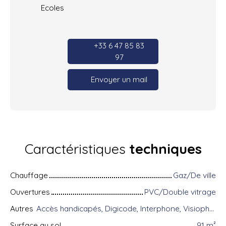
Ecoles
+33 6 47 85 83
97
Envoyer un mail
Caractéristiques
techniques
Chauffage
Gaz/De ville
Ouvertures
PVC/Double vitrage
Autres
Accès handicapés, Digicode, Interphone, Visiophone
Surface au sol
91
m²