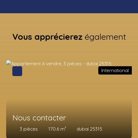
Vous apprécierez
également
International
Nous contacter
3
pièces
170.6
m²
dubai 25315