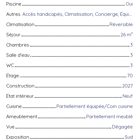
Piscine
Oui
Autres
Accès handicapés, Climatisation, Concierge, Équipements domotiques, Fibre optique, Gardien, Porte blindée, Système d'alarme, Visiophone
Climatisation
Réversible
Séjour
26
m²
Chambres
3
Salle d'eau
3
WC
3
Étage
70
Construction
2027
État intérieur
Neuf
Cuisine
Partiellement équipée/Coin cuisine
Ameublement
Partiellement meublé
Vue
Dégagée
Exposition
Sud