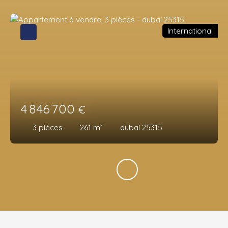
International
4 846 700
€
3
pièces
261
m²
dubai 25315