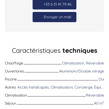
+33 6 31 41 79 46
Envoyer un mail
Caractéristiques
techniques
Chauffage
Climatisation, Réversible
Ouvertures
Aluminium/Double vitrage
Piscine
Oui
Autres
Accès handicapés, Climatisation, Concierge, Équipements domotiques, Fibre optique, Gardien, Interphone, Portail motorisé, Porte blindée, Système d'alarme, Visiophone, Volets électriques
Climatisation
Réversible
Séjour
40
m²