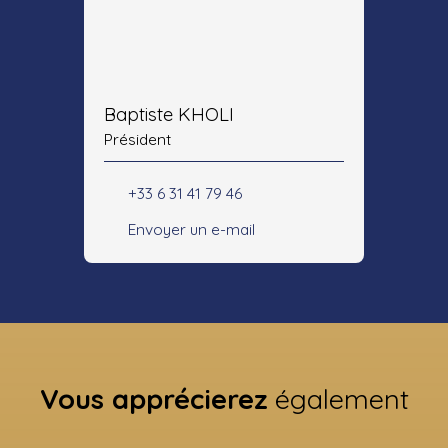
Baptiste KHOLI
Président
+33 6 31 41 79 46
Envoyer un e-mail
Vous apprécierez
également