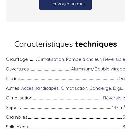
Envoyer un mail
Caractéristiques
techniques
Chauffage
Climatisation, Pompe à chaleur, Réversible
Ouvertures
Aluminium/Double vitrage
Piscine
Oui
Autres
Accès handicapés, Climatisation, Concierge, Digicode, Équipements domotiques, Fibre optique, Gardien, Local à vélo, Portail motorisé, Porte blindée, Système d'alarme, Visiophone
Climatisation
Réversible
Séjour
147
m²
Chambres
3
Salle d'eau
3