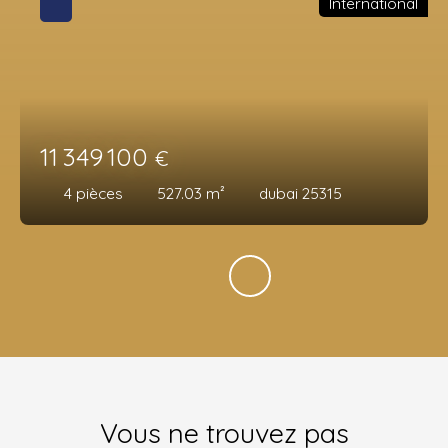
International
11 349 100
€
4
pièces
527.03
m²
dubai 25315
Vous ne trouvez pas