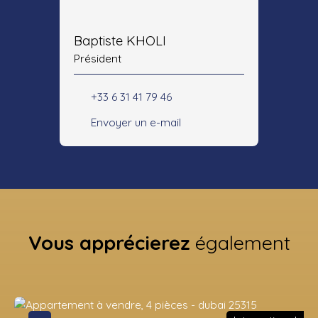
Baptiste KHOLI
Président
+33 6 31 41 79 46
Envoyer un e-mail
Vous apprécierez
également