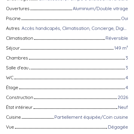
Ouvertures
Aluminium/Double vitrage
Piscine
Oui
Autres
Accès handicapés, Climatisation, Concierge, Digicode, Équipements domotiques, Fibre optique, Gardien, Local à vélo, Portail motorisé, Porte blindée, Système d'alarme, Visiophone
Climatisation
Réversible
Séjour
149
m²
Chambres
3
Salle d'eau
3
WC
4
Étage
4
Construction
2026
État intérieur
Neuf
Cuisine
Partiellement équipée/Coin cuisine
Vue
Dégagée