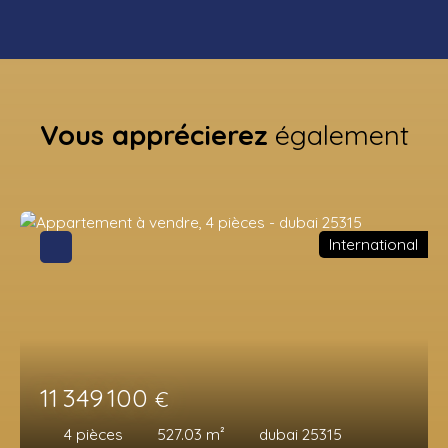
Vous apprécierez
également
International
11 349 100
€
4
pièces
527.03
m²
dubai 25315