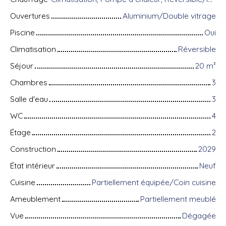
Ouvertures
Aluminium/Double vitrage
Piscine
Oui
Climatisation
Réversible
Séjour
20
m²
Chambres
3
Salle d'eau
3
WC
4
Étage
2
Construction
2029
État intérieur
Neuf
Cuisine
Partiellement équipée/Coin cuisine
Ameublement
Partiellement meublé
Vue
Dégagée