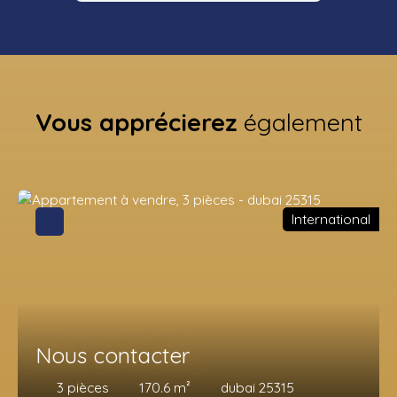
Vous apprécierez
également
International
Nous contacter
3
pièces
170.6
m²
dubai 25315