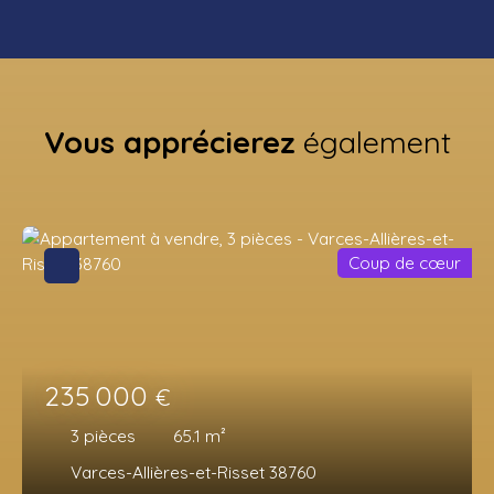
Vous apprécierez
également
Coup de cœur
235 000
€
3
pièces
65.1
m²
Varces-Allières-et-Risset 38760