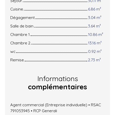
Séjour
30.11 m²
Cuisine
6.86 m²
Dégagement
3.04 m²
Salle de bain
3.64 m²
Chambre 1
10.86 m²
Chambre 2
13.16 m²
wc
0.92 m²
Remise
2.73 m²
Informations
complémentaires
Agent commercial (Entreprise individuelle) • RSAC
791053945 • RCP Generali