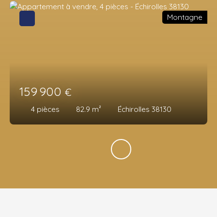
Montagne
159 900
€
4
pièces
82.9
m²
Échirolles 38130