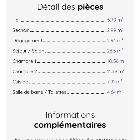
Détail des
pièces
Hall
5.79 m²
Séchoir
2.99 m²
Dégagement
2.94 m²
Séjour / Salon
26.5 m²
Chambre 1
10.56 m²
Chambre 2
11.39 m²
Cuisine
7.91 m²
Salle de bains / Toilettes
4.64 m²
Informations
complémentaires
Dans une copropriété de 96 lots. Aucune procédure