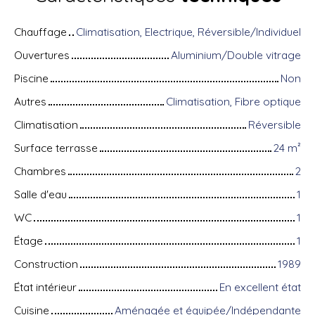
Chauffage
Climatisation, Electrique, Réversible/Individuel
Ouvertures
Aluminium/Double vitrage
Piscine
Non
Autres
Climatisation, Fibre optique
Climatisation
Réversible
Surface terrasse
24
m²
Chambres
2
Salle d'eau
1
WC
1
Étage
1
Construction
1989
État intérieur
En excellent état
Cuisine
Aménagée et équipée/Indépendante