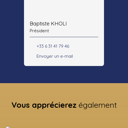
Baptiste KHOLI
Président
+33 6 31 41 79 46
Envoyer un e-mail
Vous apprécierez
également