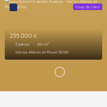
Coup de cœur
235 000
€
3
pièces
65.1
m²
Varces-Allières-et-Risset 38760