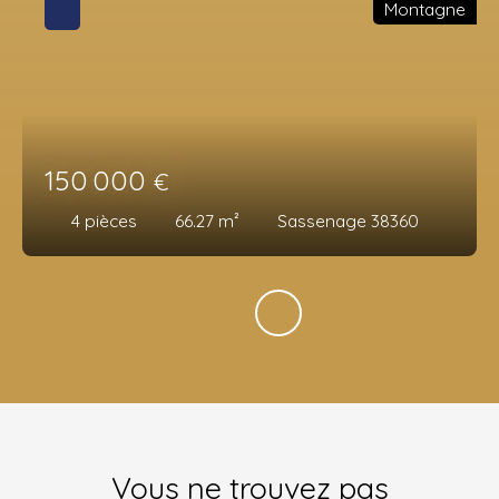
Montagne
150 000
€
4
pièces
66.27
m²
Sassenage 38360
Vous ne trouvez pas