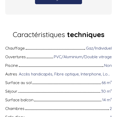
Caractéristiques
techniques
Chauffage
Gaz/Individuel
Ouvertures
PVC/Aluminium/Double vitrage
Piscine
Non
Autres
Accès handicapés, Fibre optique, Interphone, Local à vélo, Visiophone, Volets électriques
Surface au sol
66
m²
Séjour
30
m²
Surface balcon
14
m²
Chambres
2
Salle d'eau
1