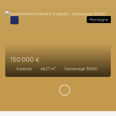
Montagne
150 000
€
4
pièces
66.27
m²
Sassenage 38360