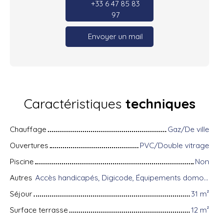
+33 6 47 85 83
97
Envoyer un mail
Caractéristiques
techniques
Chauffage
Gaz/De ville
Ouvertures
PVC/Double vitrage
Piscine
Non
Autres
Accès handicapés, Digicode, Équipements domotiques, Fibre optique, Interphone, Local à vélo, Portail motorisé, Visiophone, Volets électriques
Séjour
31
m²
Surface terrasse
12
m²