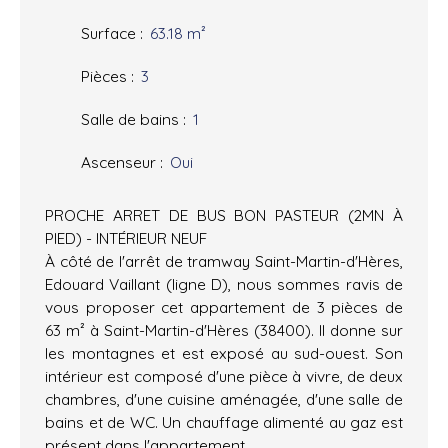
Surface
:
63.18
m²
Pièces
:
3
Salle de bains
:
1
Ascenseur
:
Oui
PROCHE ARRET DE BUS BON PASTEUR (2MN À
PIED) - INTÉRIEUR NEUF
À côté de l'arrêt de tramway Saint-Martin-d'Hères,
Edouard Vaillant (ligne D), nous sommes ravis de
vous proposer cet appartement de 3 pièces de
63 m² à Saint-Martin-d'Hères (38400). Il donne sur
les montagnes et est exposé au sud-ouest. Son
intérieur est composé d'une pièce à vivre, de deux
chambres, d'une cuisine aménagée, d'une salle de
bains et de WC. Un chauffage alimenté au gaz est
présent dans l'appartement.