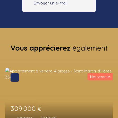
Envoyer un e-mail
Vous apprécierez
également
Nouveauté
309 000
€
4
pièces
81.93
m²