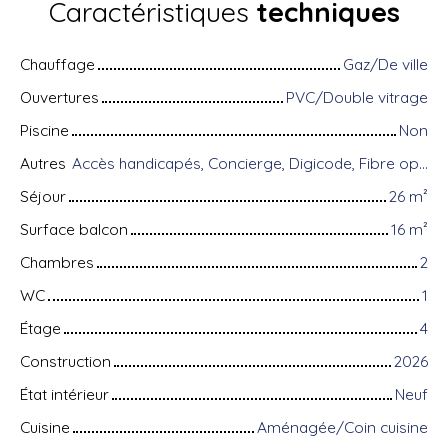
Caractéristiques
techniques
Chauffage
Gaz/De ville
Ouvertures
PVC/Double vitrage
Piscine
Non
Autres
Accès handicapés, Concierge, Digicode, Fibre optique, Interphone, Local à vélo, Visiophone, Volets électriques
Séjour
26
m²
Surface balcon
16
m²
Chambres
2
WC
1
Étage
4
Construction
2026
État intérieur
Neuf
Cuisine
Aménagée/Coin cuisine