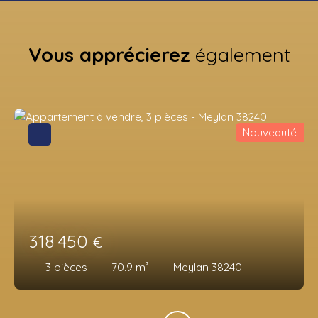
Vous apprécierez
également
Nouveauté
318 450
€
3
pièces
70.9
m²
Meylan 38240