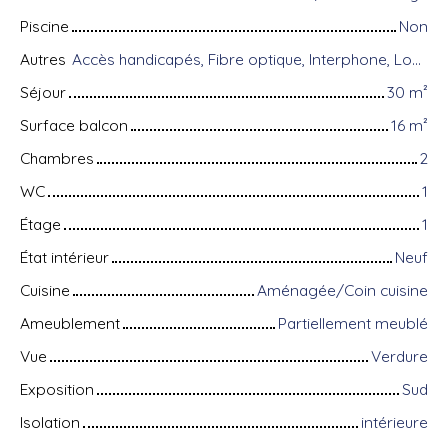
Piscine
Non
Autres
Accès handicapés, Fibre optique, Interphone, Local à vélo, Portail motorisé, Porte blindée, Système d'alarme, Visiophone, Volets électriques
Séjour
30
m²
Surface balcon
16
m²
Chambres
2
WC
1
Étage
1
État intérieur
Neuf
Cuisine
Aménagée/Coin cuisine
Ameublement
Partiellement meublé
Vue
Verdure
Exposition
Sud
Isolation
intérieure