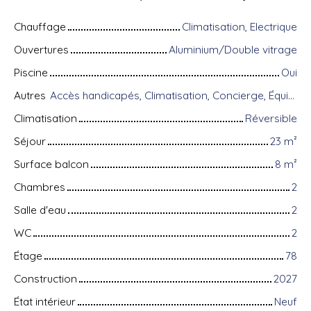
Chauffage
Climatisation, Electrique
Ouvertures
Aluminium/Double vitrage
Piscine
Oui
Autres
Accès handicapés, Climatisation, Concierge, Équipements domotiques, Fibre optique, Gardien, Porte blindée, Système d'alarme, Visiophone
Climatisation
Réversible
Séjour
23
m²
Surface balcon
8
m²
Chambres
2
Salle d'eau
2
WC
2
Étage
78
Construction
2027
État intérieur
Neuf