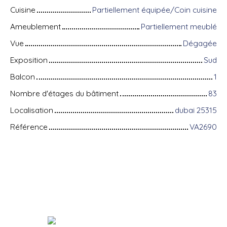
Cuisine
Partiellement équipée/Coin cuisine
Ameublement
Partiellement meublé
Vue
Dégagée
Exposition
Sud
Balcon
1
Nombre d'étages du bâtiment
83
Localisation
dubai 25315
Référence
VA2690