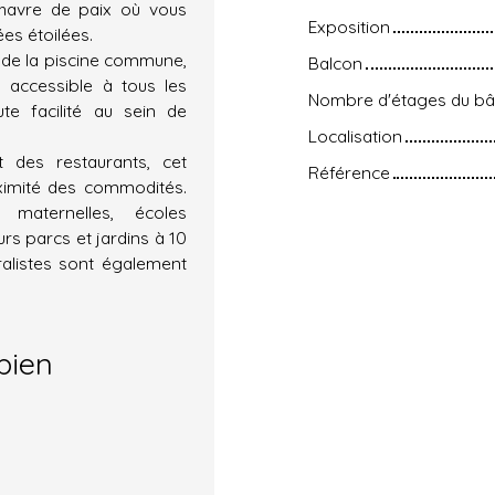
 havre de paix où vous
Exposition
ées étoilées.
 de la piscine commune,
Balcon
, accessible à tous les
Nombre d'étages du bâ
e facilité au sein de
Localisation
 des restaurants, cet
Référence
ximité des commodités.
 maternelles, écoles
urs parcs et jardins à 10
ralistes sont également
bien