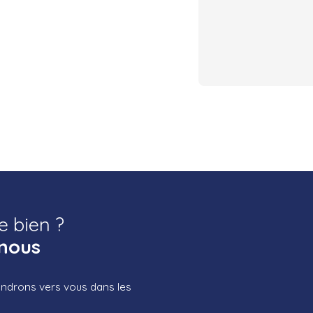
e bien ?
nous
iendrons vers vous dans les