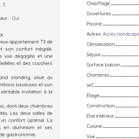
Chauffage
:
3
Ouvertures
eur
:
Oui
Piscine
Autres
ai
tueux appartement T3 de
Climatisation
t son confort inégalé.
Séjour
ne vue dégagée et une
eillées et des couchers
Surface balcon
Chambres
nd standing, situé au
itions luxueuses et son
WC
éritable invitation à la
Étage
Construction
es, dont deux chambres
ités. Les deux salles de
État intérieur
 un confort optimal. La
Cuisine
es en aluminium et ses
s de gastronomie.
Vue