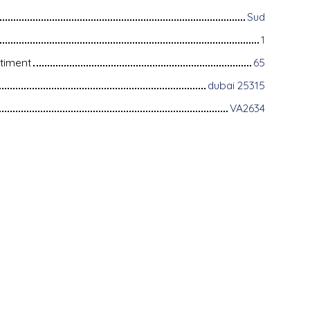
Sud
1
timent
65
dubai 25315
VA2634