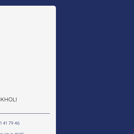
e KHOLI
1 41 79 46
r un e-mail