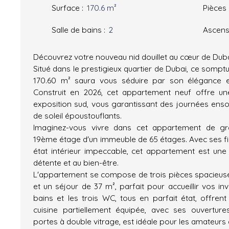
Surface
:
170.6
m²
Pièces
Salle de bains
:
2
Ascens
Découvrez votre nouveau nid douillet au cœur de Dub
Situé dans le prestigieux quartier de Dubai, ce somp
170.60 m² saura vous séduire par son élégance e
Construit en 2026, cet appartement neuf offre u
exposition sud, vous garantissant des journées ensol
de soleil époustouflants.
Imaginez-vous vivre dans cet appartement de gra
19ème étage d'un immeuble de 65 étages. Avec ses fin
état intérieur impeccable, cet appartement est une v
détente et au bien-être.
L'appartement se compose de trois pièces spacieus
et un séjour de 37 m², parfait pour accueillir vos inv
bains et les trois WC, tous en parfait état, offrent
cuisine partiellement équipée, avec ses ouvertur
portes à double vitrage, est idéale pour les amateur