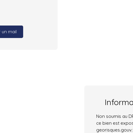
 un mail
Inform
Non soumis au DPE
ce bien est expos
georisques.gouv.f