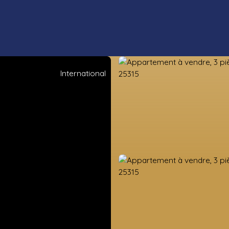
International
ens neufs
Estimation
Vendre
Valorisation foncière
Nos co