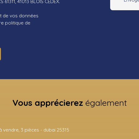
CS 61311, 41013 BLOIS CEDEX.
ent de vos données
tre
politique de
Vous apprécierez
également