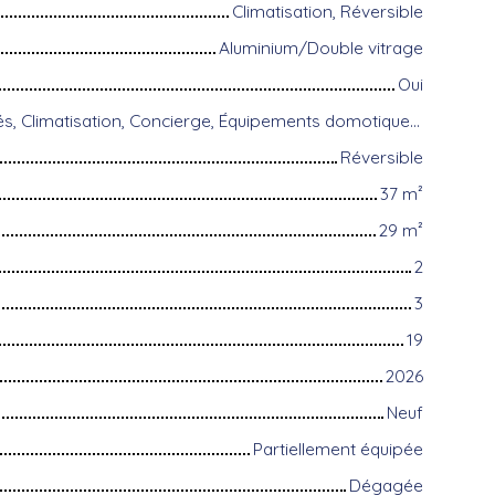
Climatisation, Réversible
Aluminium/Double vitrage
Oui
Accès handicapés, Climatisation, Concierge, Équipements domotiques, Fibre optique, Gardien, Interphone, Portail motorisé, Porte blindée, Système d'alarme, Visiophone, Volets électriques
Réversible
37
m²
29
m²
2
3
19
2026
Neuf
Partiellement équipée
Dégagée