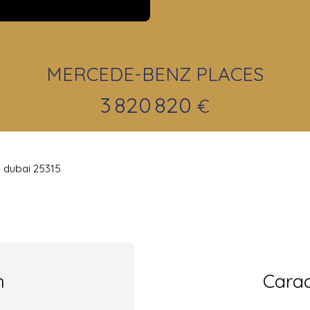
MERCEDE-BENZ PLACES
3 820 820
€
 dubai 25315
n
Carac