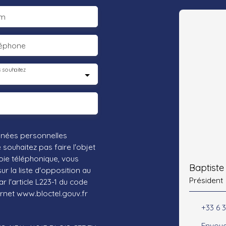
m
léphone
 souhaitez
nnées personnelles
ouhaitez pas faire l'objet
ie téléphonique, vous
Baptist
r la liste d'opposition au
Président
 l'article L223-1 du code
ernet www.bloctel.gouv.fr
+33 6 3
Envoye