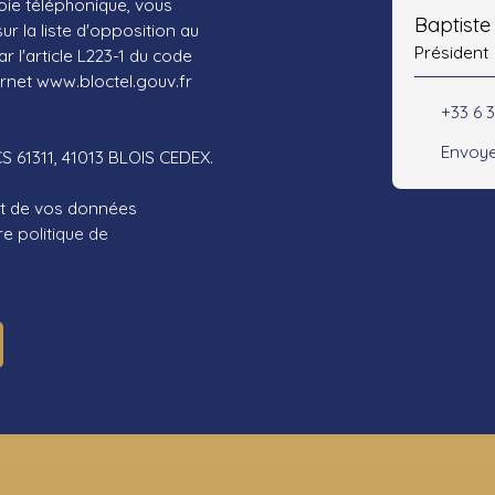
ie téléphonique, vous
Baptist
r la liste d'opposition au
Président
 l'article L223-1 du code
ernet www.bloctel.gouv.fr
+33 6 3
Envoye
CS 61311, 41013 BLOIS CEDEX.
ent de vos données
tre
politique de