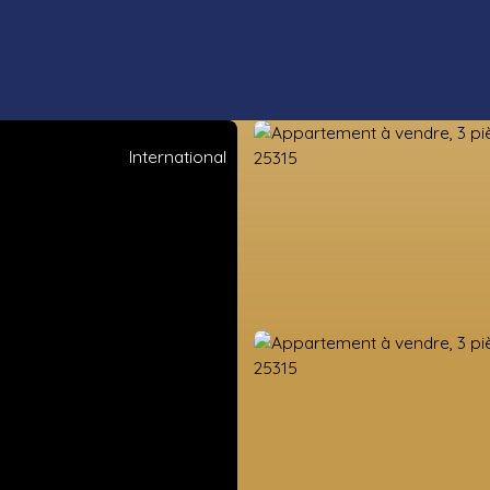
International
ens neufs
Estimation
Vendre
Valorisation foncière
Nos co