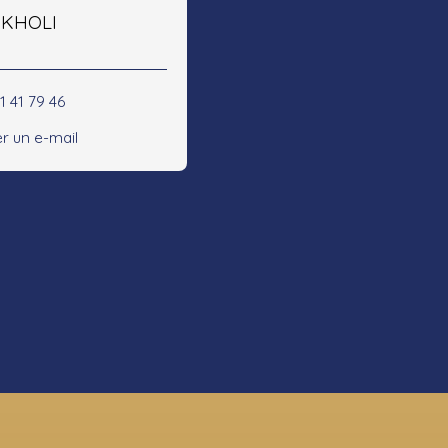
e KHOLI
1 41 79 46
r un e-mail