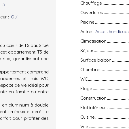
Chauffage
:
3
Ouvertures
eur
:
Oui
Piscine
Autres
Climatisation
 au cœur de Dubai. Situé
Séjour
 cet appartement T3 de
 sud, garantissant une
Surface balcon
Chambres
t appartement comprend
modernes et trois WC,
WC
espace de vie idéal pour
Étage
nte en famille ou entre
Construction
s en aluminium à double
État intérieur
nt lumineux et aéré. Le
Cuisine
arfait pour profiter des
Vue