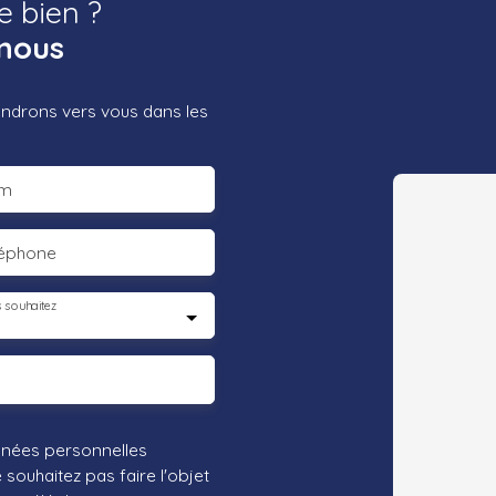
e bien ?
nous
iendrons vers vous dans les
m
léphone
 souhaitez
nnées personnelles
ouhaitez pas faire l'objet