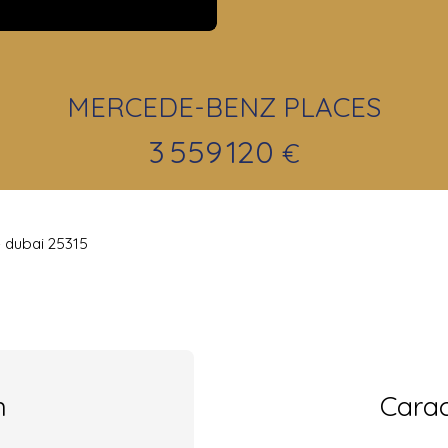
MERCEDE-BENZ PLACES
3 559 120
€
 dubai 25315
n
Carac