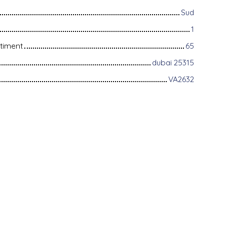
Sud
1
timent
65
dubai 25315
VA2632