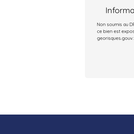
Inform
Non soumis au DPE
ce bien est expos
georisques.gouv.f