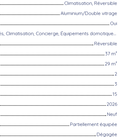
Climatisation, Réversible
Aluminium/Double vitrage
Oui
Accès handicapés, Climatisation, Concierge, Équipements domotiques, Fibre optique, Gardien, Interphone, Portail motorisé, Porte blindée, Système d'alarme, Visiophone, Volets électriques
Réversible
37
m²
29
m²
2
3
15
2026
Neuf
Partiellement équipée
Dégagée