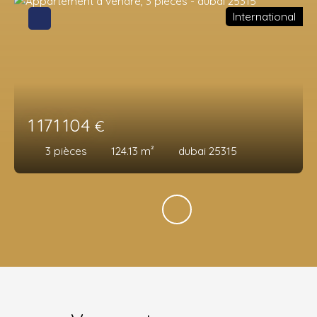
International
1 171 104
€
3
pièces
124.13
m²
dubai 25315