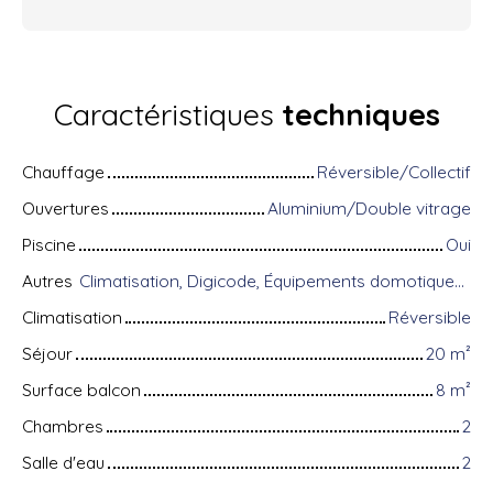
Caractéristiques
techniques
Chauffage
Réversible/Collectif
Ouvertures
Aluminium/Double vitrage
Piscine
Oui
Autres
Climatisation, Digicode, Équipements domotiques, Fibre optique, Gardien, Interphone, Portail motorisé, Porte blindée, Système d'alarme, Visiophone
Climatisation
Réversible
Séjour
20
m²
Surface balcon
8
m²
Chambres
2
Salle d'eau
2