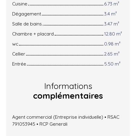
Cuisine
6.73 m²
Dégagement
3.4 m²
Salle de bains
3.47 m²
Chambre + placard
12.80 m²
wc
0.98 m²
Cellier
2.65 m²
Entrée
5.50 m²
Informations
complémentaires
Agent commercial (Entreprise individuelle) • RSAC
791053945 • RCP Generali