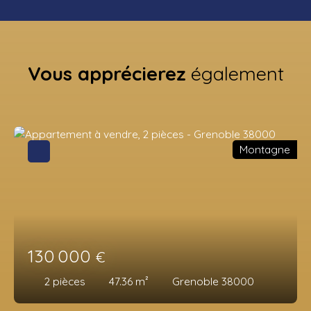
Vous apprécierez
également
Montagne
130 000
€
2
pièces
47.36
m²
Grenoble 38000