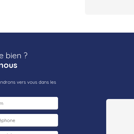
e bien ?
nous
iendrons vers vous dans les
m
léphone