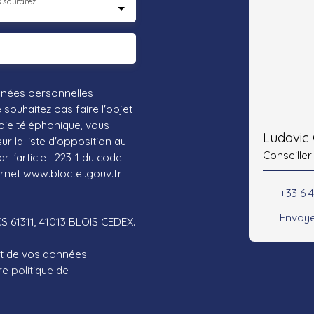
 souhaitez
nnées personnelles
ouhaitez pas faire l'objet
ie téléphonique, vous
Ludovic
r la liste d'opposition au
Conseiller
 l'article L223-1 du code
ernet www.bloctel.gouv.fr
+33 6 
Envoye
CS 61311, 41013 BLOIS CEDEX.
ent de vos données
tre
politique de