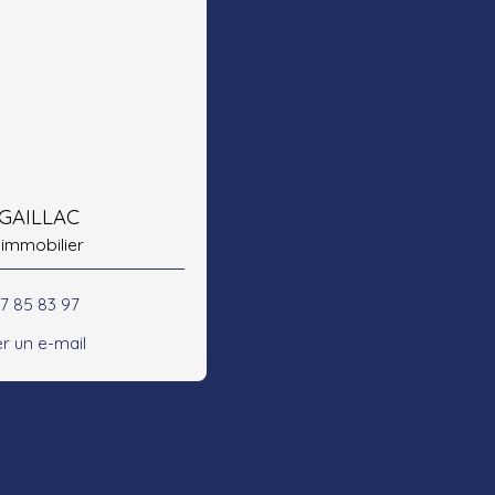
 GAILLAC
 immobilier
47 85 83 97
r un e-mail