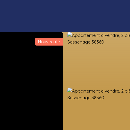
Nouveauté
ens neufs
Estimation
Vendre
Valorisation foncière
Nos co