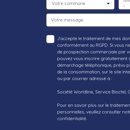
Vous
Votre commune
-
Votre message
J'accepte le traitement de mes do
conformément au RGPD. Si vous ne s
de prospection commerciale par vo
pouvez vous inscrire gratuitement su
démarchage téléphonique, prévu par
de la consommation, sur le site Int
ou par courrier adressé à :
Société Worldline, Service Bloctel, 
Pour en savoir plus sur le traitem
personnelles, veuillez consulter no
confidentialité
.