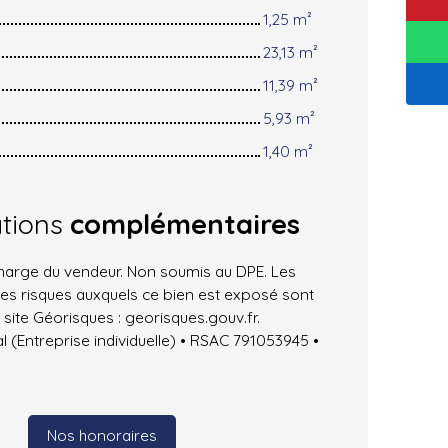
1,25 m²
23,13 m²
11,39 m²
5,93 m²
1,40 m²
ations
complémentaires
charge du vendeur. Non soumis au DPE. Les
les risques auxquels ce bien est exposé sont
 site Géorisques : georisques.gouv.fr.
(Entreprise individuelle) • RSAC 791053945 •
Nos honoraires