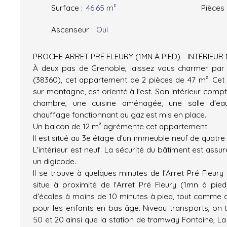
Surface
:
46.65
m²
Pièces
Ascenseur
:
Oui
PROCHE ARRET PRÉ FLEURY (1MN À PIED) - INTÉRIEUR
À deux pas de Grenoble, laissez vous charmer pa
(38360), cet appartement de 2 pièces de 47 m². Ce
sur montagne, est orienté à l'est. Son intérieur compt
chambre, une cuisine aménagée, une salle d'eau
chauffage fonctionnant au gaz est mis en place.
Un balcon de 12 m² agrémente cet appartement.
Il est situé au 3e étage d'un immeuble neuf de quatr
L'intérieur est neuf. La sécurité du bâtiment est assu
un digicode.
Il se trouve à quelques minutes de l'Arret Pré Fleury
situe à proximité de l'Arret Pré Fleury (1mn à pied)
d'écoles à moins de 10 minutes à pied, tout comme de
pour les enfants en bas âge. Niveau transports, on t
50 et 20 ainsi que la station de tramway Fontaine, La