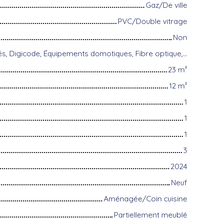
Gaz/De ville
PVC/Double vitrage
Non
Accès handicapés, Digicode, Équipements domotiques, Fibre optique, Interphone, Local à vélo, Portail motorisé, Visiophone, Volets électriques
23
m²
12
m²
1
1
1
3
2024
Neuf
Aménagée/Coin cuisine
Partiellement meublé