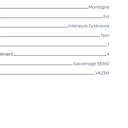
Montagne
Est
Intérieure Extérieure
Non
1
timent
4
Sassenage 38360
VA2341