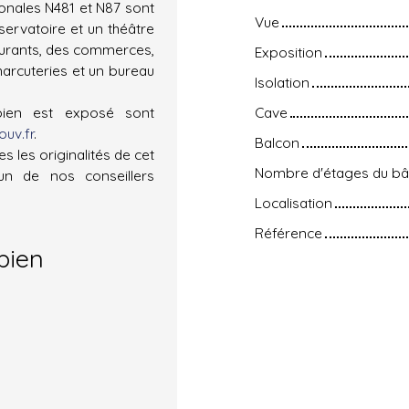
ionales N481 et N87 sont
Vue
ervatoire et un théâtre
taurants, des commerces,
Exposition
arcuteries et un bureau
Isolation
bien est exposé sont
Cave
uv.fr
.
Balcon
s les originalités de cet
Nombre d'étages du bâ
n de nos conseillers
Localisation
Référence
bien