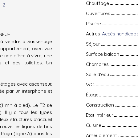
Chauffage
:
2
Ouvertures
Piscine
Autres
 NEUF
r à vendre à Sassenage
Séjour
t appartement, avec vue
Surface balcon
e une pièce à vivre, une
 et des toilettes. Un
Chambres
Salle d'eau
e étages avec ascenseur.
WC
rée par un interphone et
Étage
Construction
 (1 mn à pied). Le T2 se
. Il y a tous les types
État intérieur
ux structures d'accueil
Cuisine
rouve les lignes de bus
 Poya (ligne A) dans les
Ameublement