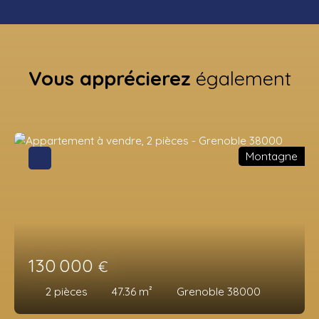
Vous apprécierez
également
Montagne
130 000
€
2
pièces
47.36
m²
Grenoble 38000