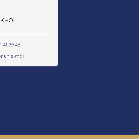
e KHOLI
1 41 79 46
r un e-mail