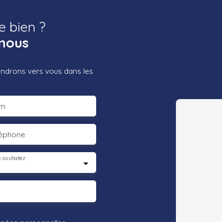
e bien ?
nous
iendrons vers vous dans les
m
léphone
 souhaitez