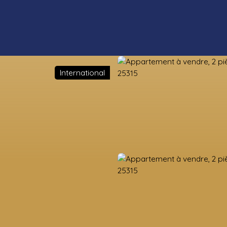
International
ens neufs
Estimation
Vendre
Valorisation foncière
Nos co