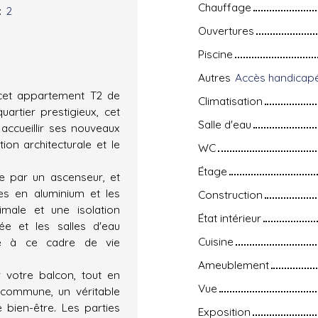
Chauffage
:
2
Ouvertures
Piscine
Autres
 cet appartement T2 de
Climatisation
artier prestigieux, cet
Salle d'eau
accueillir ses nouveaux
tion architecturale et le
WC
Étage
e par un ascenseur, et
es en aluminium et les
Construction
imale et une isolation
État intérieur
pée et les salles d'eau
Cuisine
té à ce cadre de vie
Ameublement
r votre balcon, tout en
Vue
e commune, un véritable
 bien-être. Les parties
Exposition