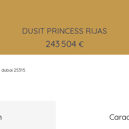
DUSIT PRINCESS RIJAS
243 504
€
 dubai 25315
n
Carac