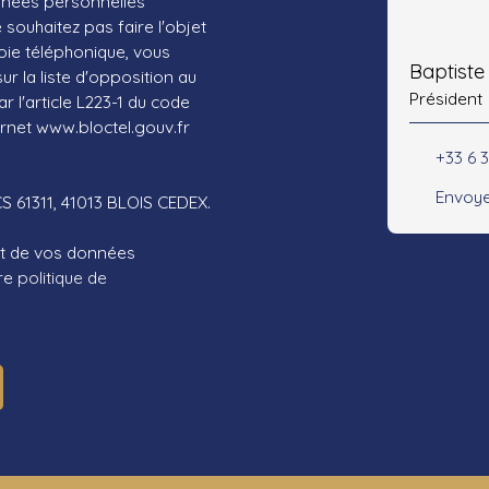
nnées personnelles
ouhaitez pas faire l'objet
ie téléphonique, vous
Baptist
r la liste d'opposition au
Président
 l'article L223-1 du code
ernet www.bloctel.gouv.fr
+33 6 3
Envoye
CS 61311, 41013 BLOIS CEDEX.
ent de vos données
tre
politique de