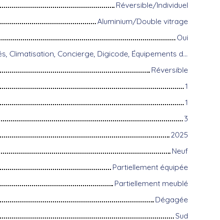
Réversible/Individuel
Aluminium/Double vitrage
Oui
Accès handicapés, Climatisation, Concierge, Digicode, Équipements domotiques, Fibre optique, Gardien, Interphone, Portail motorisé, Porte blindée, Système d'alarme, Visiophone
Réversible
1
1
3
2025
Neuf
Partiellement équipée
Partiellement meublé
Dégagée
Sud