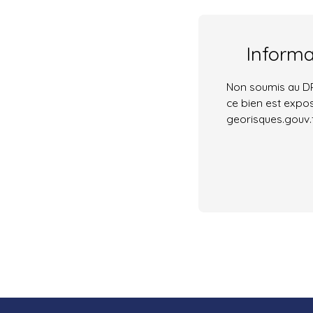
Inform
Non soumis au DPE
ce bien est expos
georisques.gouv.f