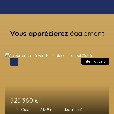
Vous apprécierez
également
International
525 360
€
2
pièces
73.49
m²
dubai 25315