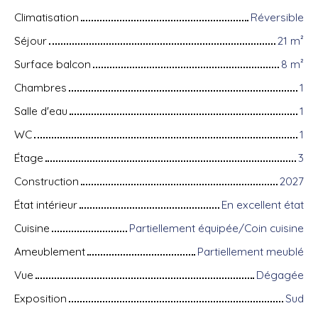
Climatisation
Réversible
Séjour
21
m²
Surface balcon
8
m²
Chambres
1
Salle d'eau
1
WC
1
Étage
3
Construction
2027
État intérieur
En excellent état
Cuisine
Partiellement équipée/Coin cuisine
Ameublement
Partiellement meublé
Vue
Dégagée
Exposition
Sud