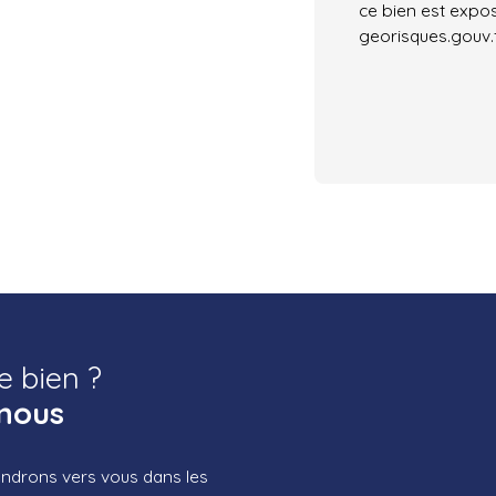
ce bien est expos
georisques.gouv.f
e bien ?
nous
iendrons vers vous dans les