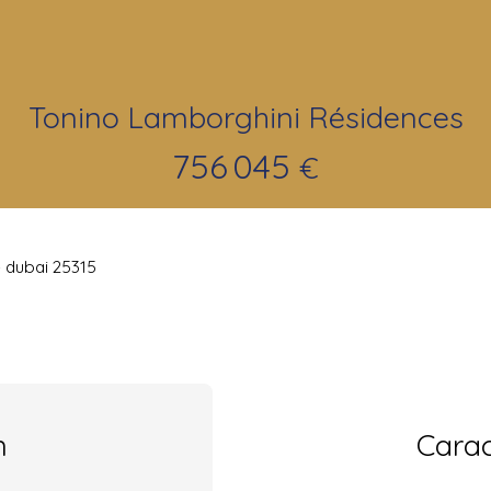
Tonino Lamborghini Résidences
756 045
€
 dubai 25315
n
Carac