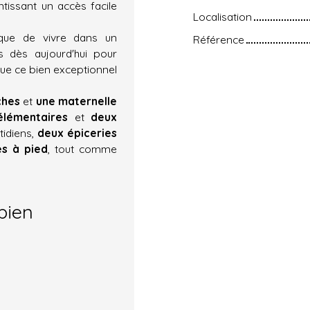
issant un accès facile
Localisation
que de vivre dans un
Référence
 dès aujourd'hui pour
ue ce bien exceptionnel
ches
et
une maternelle
élémentaires
et
deux
tidiens,
deux épiceries
es à pied
, tout comme
bien