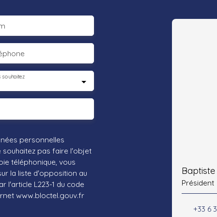
m
léphone
 souhaitez
nnées personnelles
ouhaitez pas faire l'objet
ie téléphonique, vous
Baptist
r la liste d'opposition au
Président
 l'article L223-1 du code
ernet www.bloctel.gouv.fr
+33 6 3