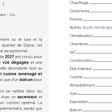
Chauffage
:
2
Ouvertures
eur
:
Oui
Piscine
Autres
Climatisation
ment où le luxe et la
Chambres
 quartier de Dubaï, cet
ie exceptionnel.
WC
 de
2027
est conçu pour
Construction
ne
vue dégagée
et une
relle abondante tout au
État intérieur
n cuisine aménagé et
Cuisine
si que d'un
balcon
pour
Ameublement
t se reflète dans les
Vue
. Avec un
ascenseur
et
Exposition
'un confort optimal. La
lémentaire, tandis que
Balcon