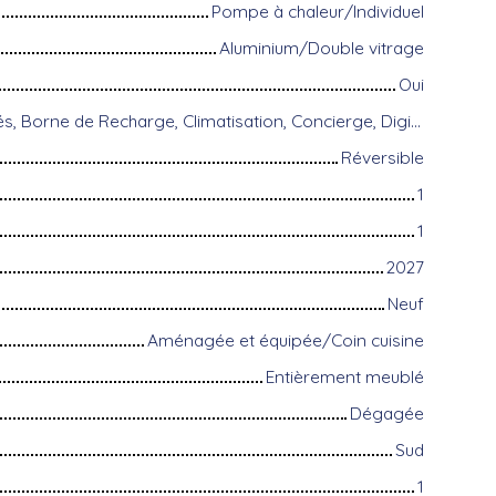
Pompe à chaleur/Individuel
Aluminium/Double vitrage
Oui
Accès handicapés, Borne de Recharge, Climatisation, Concierge, Digicode, Équipements domotiques, Fibre optique, Gardien, Porte blindée, Système d'alarme, Visiophone, Volets électriques
Réversible
1
1
2027
Neuf
Aménagée et équipée/Coin cuisine
Entièrement meublé
Dégagée
Sud
1