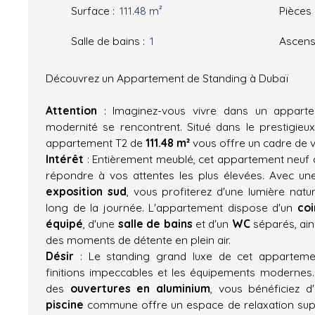
Surface
:
111.48
m²
Pièces
Salle de bains
:
1
Ascens
Découvrez un Appartement de Standing à Dubaï
Attention
: Imaginez-vous vivre dans un apparte
modernité se rencontrent. Situé dans le prestigieux
appartement T2 de
111.48 m²
vous offre un cadre de v
Intérêt
: Entièrement meublé, cet appartement neuf
répondre à vos attentes les plus élevées. Avec u
exposition sud
, vous profiterez d'une lumière natu
long de la journée. L'appartement dispose d'un
coi
équipé
, d'une
salle de bains
et d'un
WC
séparés, ain
des moments de détente en plein air.
Désir
: Le standing grand luxe de cet appartemen
finitions impeccables et les équipements modernes
des
ouvertures en aluminium
, vous bénéficiez d
piscine
commune offre un espace de relaxation supp