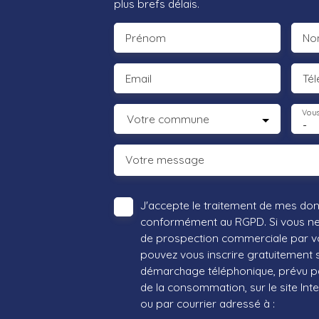
plus brefs délais.
Prénom
No
Email
Té
Vous
Votre commune
-
Votre message
J'accepte le traitement de mes do
conformément au RGPD. Si vous ne s
de prospection commerciale par vo
pouvez vous inscrire gratuitement su
démarchage téléphonique, prévu par
de la consommation, sur le site Int
ou par courrier adressé à :