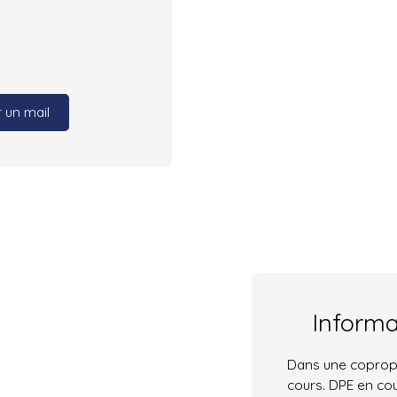
 un mail
Inform
Dans une copropr
cours. DPE en cou