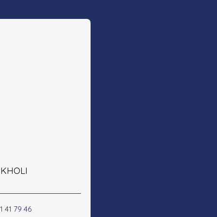
e KHOLI
1 41 79 46