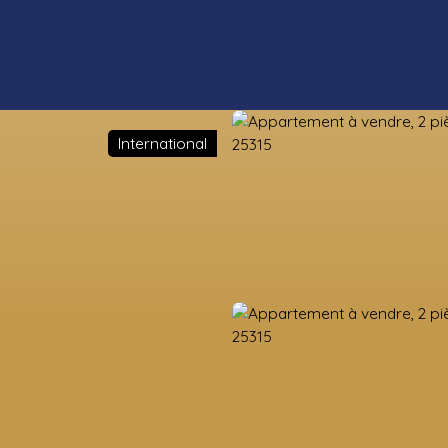
International
ens neufs
Estimation
Vendre
Valorisation foncière
Nos co