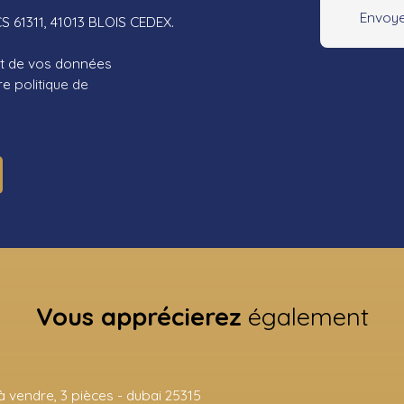
Envoye
CS 61311, 41013 BLOIS CEDEX.
ent de vos données
tre
politique de
Vous apprécierez
également