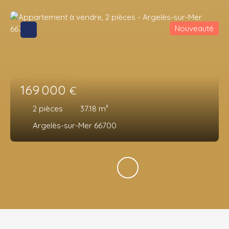
Nouveauté
169 000
€
2
pièces
37.18
m²
Argelès-sur-Mer 66700