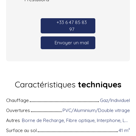
+33 6 47 85 83
97
Envoyer un mail
Caractéristiques
techniques
Chauffage
Gaz/Individuel
Ouvertures
PVC/Aluminium/Double vitrage
Autres
Borne de Recharge, Fibre optique, Interphone, Local à vélo, Porte blindée, Visiophone
Surface au sol
41
m²