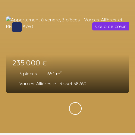
Coup de cœur
235 000
€
3
pièces
65.1
m²
Varces-Allières-et-Risset 38760