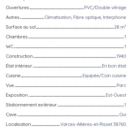
Ouvertures
PVC/Double vitrage
Autres
Climatisation, Fibre optique, Interphone
Surface au sol
28
m²
Chambres
1
WC
1
Construction
1940
État intérieur
En bon état
Cuisine
Equipée/Coin cuisine
Vue
Parc
Exposition
Est-Ouest
Stationnement extérieur
1
Cave
Oui
Localisation
Varces-Allières-et-Risset 38760