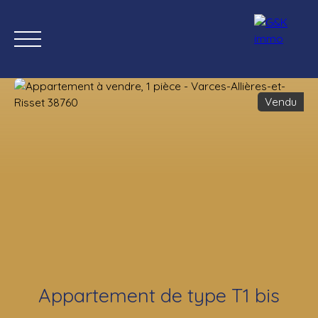
Vendu
Accueil
Acheter
Biens neufs
Estimation
Vendre
Valo
Estimation
Appartement de type T1 bis