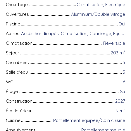
Chauffage
Climatisation, Electrique
Ouvertures
Aluminium/Double vitrage
Piscine
Oui
Autres
Accès handicapés, Climatisation, Concierge, Équipements domotiques, Fibre optique, Gardien, Porte blindée, Système d'alarme, Visiophone
Climatisation
Réversible
Séjour
203
m²
Chambres
5
Salle d'eau
5
WC
6
Étage
83
Construction
2027
État intérieur
Neuf
Cuisine
Partiellement équipée/Coin cuisine
Ameublement
Partiellement meublé