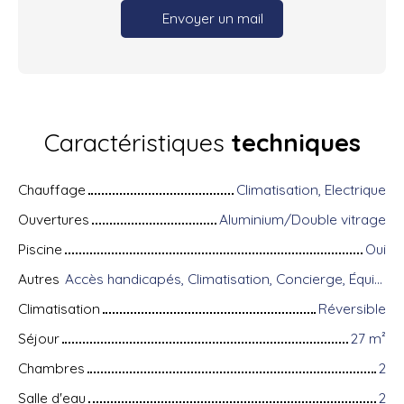
Envoyer un mail
Caractéristiques
techniques
Chauffage
Climatisation, Electrique
Ouvertures
Aluminium/Double vitrage
Piscine
Oui
Autres
Accès handicapés, Climatisation, Concierge, Équipements domotiques, Fibre optique, Gardien, Porte blindée, Système d'alarme, Visiophone
Climatisation
Réversible
Séjour
27
m²
Chambres
2
Salle d'eau
2