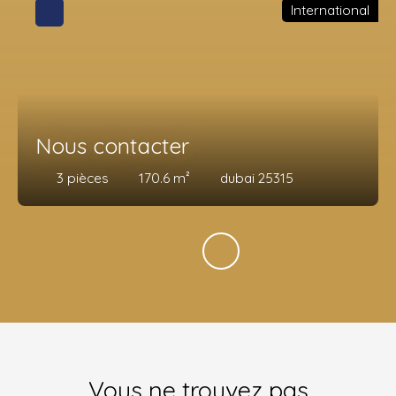
International
Nous contacter
3
pièces
170.6
m²
dubai 25315
Vous ne trouvez pas