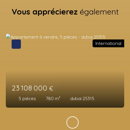
Vous apprécierez
également
International
23 108 000
€
5
pièces
780
m²
dubai 25315