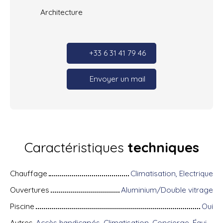
Architecture
+33 6 31 41 79 46
Envoyer un mail
Caractéristiques
techniques
Chauffage
Climatisation, Electrique
Ouvertures
Aluminium/Double vitrage
Piscine
Oui
Autres
Accès handicapés, Climatisation, Concierge, Équipements domotiques, Fibre optique, Portail motorisé, Porte blindée, Système d'alarme, Visiophone