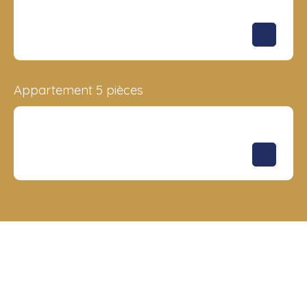
Surface
Étage
Prix
390 m²
-
7 821 081
€
Appartement 5 pièces
Surface
Étage
Prix
767 m²
-
15 260 000
€