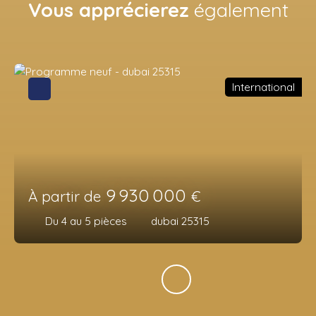
Vous apprécierez
également
International
9 930 000
À partir de
€
Du 4 au 5
pièces
dubai 25315