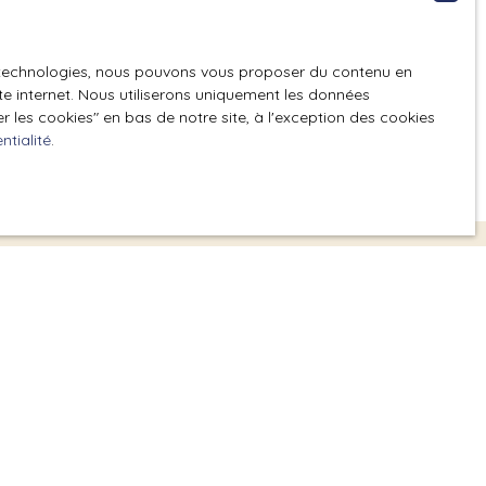
es technologies, nous pouvons vous proposer du contenu en
ite internet. Nous utiliserons uniquement les données
 les cookies″ en bas de notre site, à l'exception des cookies
ntialité
.
tuitement votre bien avec
ion gratuite et précise de votre bien à La
entours, en seulement deux minutes.