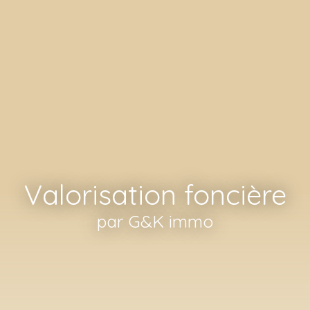
Valorisation foncière
par G&K immo