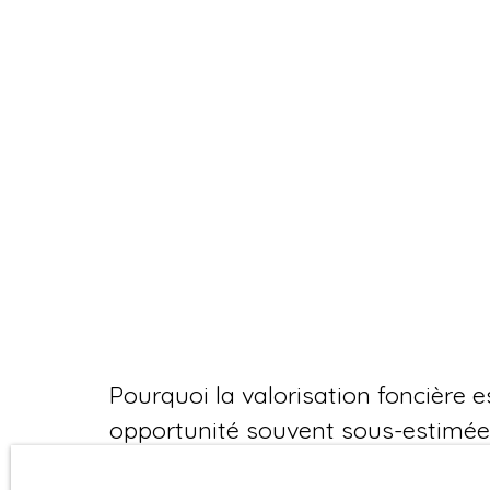
Pourquoi la valorisation foncière e
opportunité souvent sous-estimée
Trop souvent oubliée, la valorisation foncière off