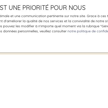
aide à en faire une
 EST UNE PRIORITÉ POUR NOUS
optimale et une communication pertinente sur notre site. Grace à c
 d'améliorer la qualité de nos services et la convivialité de notre s
 pouvez les modifier à n'importe quel moment via la rubrique ″Gérer
os données personnelles, veuillez consulter
notre politique de confide
Estimez gra
G&K immo
Obtenez une évaluat
Cadière-d'Azur ou al