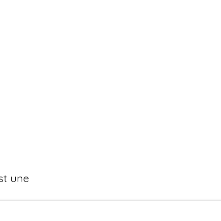
st une
re un fort potentiel