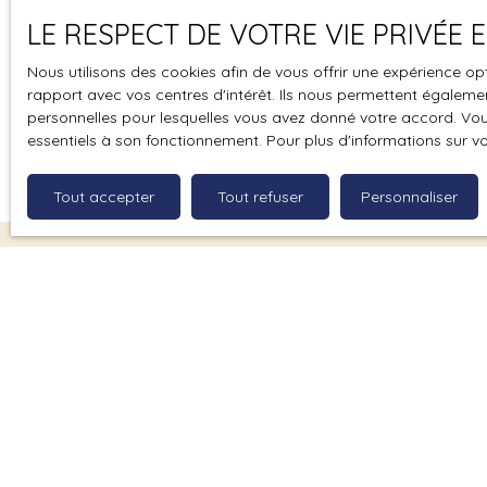
patrimonial. Découvrez comment G&K immo vous 
LE RESPECT DE VOTRE VIE PRIVÉE
réelle opportunité.
Valorisation foncière
Nous utilisons des cookies afin de vous offrir une expérience 
rapport avec vos centres d'intérêt. Ils nous permettent également
Temps de lecture : 6 mn
personnelles pour lesquelles vous avez donné votre accord. Vous
Publié le 05/09/2025
essentiels à son fonctionnement. Pour plus d'informations sur v
Tout accepter
Tout refuser
Personnaliser