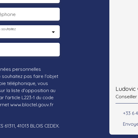
léphone
 souhaitez
nnées personnelles
ouhaitez pas faire l'objet
ie téléphonique, vous
Ludovic
r la liste d'opposition au
Conseiller
 l'article L223-1 du code
ernet www.bloctel.gouv.fr
+33 6 
Envoye
CS 61311, 41013 BLOIS CEDEX.