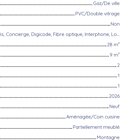
Gaz/De ville
PVC/Double vitrage
Non
Accès handicapés, Concierge, Digicode, Fibre optique, Interphone, Local à vélo, Visiophone, Volets électriques
28
m²
9
m²
2
1
1
2026
Neuf
Aménagée/Coin cuisine
Partiellement meublé
Montagne