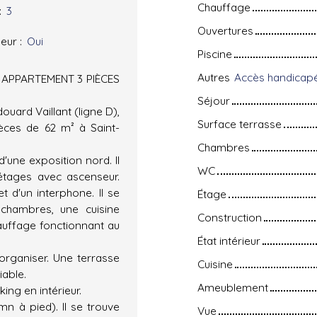
Chauffage
:
3
Ouvertures
eur
:
Oui
Piscine
Autres
 APPARTEMENT 3 PIÈCES
Séjour
ouard Vaillant (ligne D),
Surface terrasse
èces de 62 m² à Saint-
Chambres
une exposition nord. Il
WC
étages avec ascenseur.
t d'un interphone. Il se
Étage
chambres, une cuisine
Construction
auffage fonctionnant au
État intérieur
organiser. Une terrasse
Cuisine
iable.
Ameublement
ing en intérieur.
mn à pied). Il se trouve
Vue