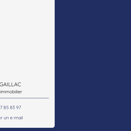
 GAILLAC
 immobilier
47 85 83 97
r un e-mail