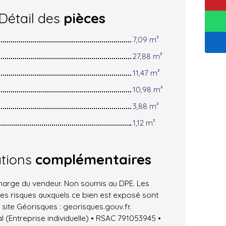
Détail des
pièces
7,09 m²
27,88 m²
11,47 m²
10,98 m²
3,88 m²
1,12 m²
ations
complémentaires
charge du vendeur. Non soumis au DPE. Les
les risques auxquels ce bien est exposé sont
 site Géorisques : georisques.gouv.fr.
(Entreprise individuelle) • RSAC 791053945 •