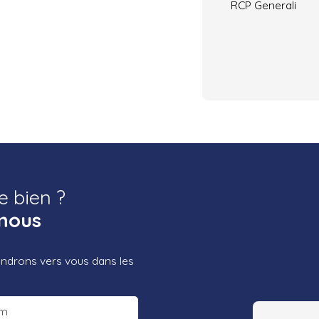
RCP Generali
e bien ?
nous
iendrons vers vous dans les
m