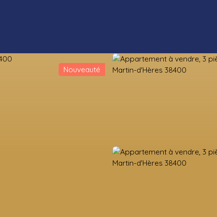
Nouveauté
ens neufs
Estimation
Vendre
Valorisation foncière
Nos co