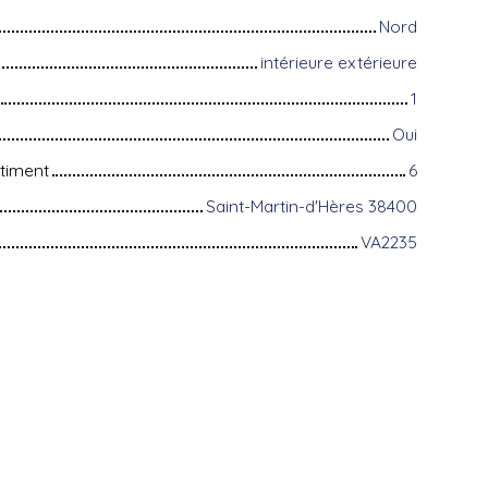
Nord
intérieure extérieure
1
Oui
timent
6
Saint-Martin-d'Hères 38400
VA2235