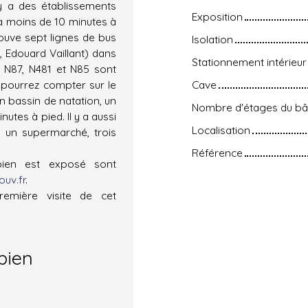
y a des établissements
Exposition
 à moins de 10 minutes à
ouve sept lignes de bus
Isolation
, Edouard Vaillant) dans
Stationnement intérieur
s N87, N481 et N85 sont
 pourrez compter sur le
Cave
 bassin de natation, un
Nombre d'étages du bâ
utes à pied. Il y a aussi
Localisation
 un supermarché, trois
Référence
bien est exposé sont
uv.fr
.
emière visite de cet
bien