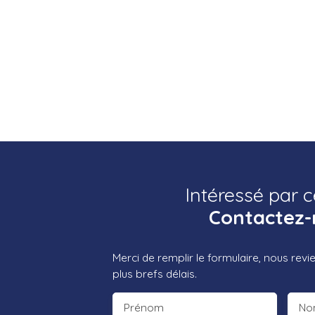
Intéressé par c
Contactez-
Merci de remplir le formulaire, nous rev
plus brefs délais.
Prénom
No