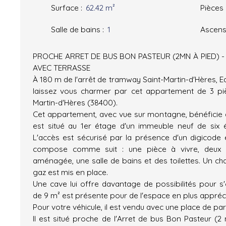
Surface
:
62.42
m²
Pièces
Salle de bains
:
1
Ascens
PROCHE ARRET DE BUS BON PASTEUR (2MN À PIED) -
AVEC TERRASSE
À 180 m de l'arrêt de tramway Saint-Martin-d'Hères, Ed
laissez vous charmer par cet appartement de 3 pi
Martin-d'Hères (38400).
Cet appartement, avec vue sur montagne, bénéficie d'
est situé au 1er étage d'un immeuble neuf de six 
L'accès est sécurisé par la présence d'un digicode e
compose comme suit : une pièce à vivre, deux 
aménagée, une salle de bains et des toilettes. Un ch
gaz est mis en place.
Une cave lui offre davantage de possibilités pour s'
de 9 m² est présente pour de l'espace en plus appréc
Pour votre véhicule, il est vendu avec une place de park
Il est situé proche de l'Arret de bus Bon Pasteur (2 