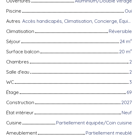
Ouvertures
Aluminium/Double vitrage
Piscine
Oui
Autres
Accès handicapés, Climatisation, Concierge, Équipements domotiques, Fibre optique, Gardien, Porte blindée, Système d'alarme, Visiophone
Climatisation
Réversible
Séjour
24
m²
Surface balcon
20
m²
Chambres
2
Salle d'eau
2
WC
3
Étage
69
Construction
2027
État intérieur
Neuf
Cuisine
Partiellement équipée/Coin cuisine
Ameublement
Partiellement meublé