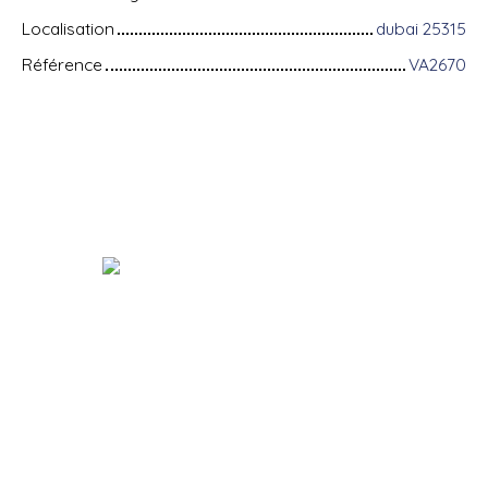
Localisation
dubai 25315
Référence
VA2670