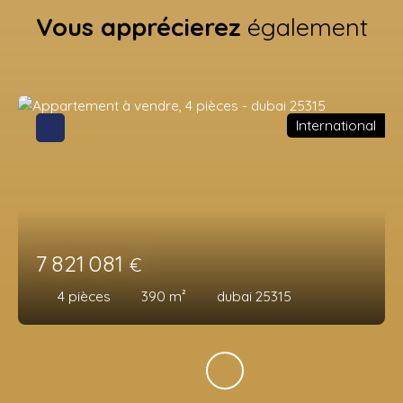
Vous apprécierez
également
International
7 821 081
€
4
pièces
390
m²
dubai 25315