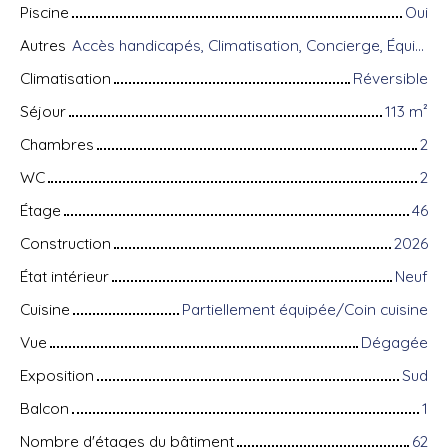
Piscine
Oui
Autres
Accès handicapés, Climatisation, Concierge, Équipements domotiques, Fibre optique, Gardien, Système d'alarme, Visiophone
Climatisation
Réversible
Séjour
113
m²
Chambres
2
WC
2
Étage
46
Construction
2026
État intérieur
Neuf
Cuisine
Partiellement équipée/Coin cuisine
Vue
Dégagée
Exposition
Sud
Balcon
1
Nombre d'étages du bâtiment
62