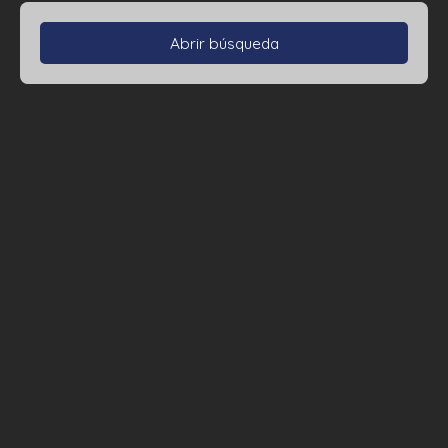
Abrir búsqueda
Tipo de propiedad
Casa
Localización
Presupuesto máximo (€)
Área mínima (m²)
Dormitorios máx.
Búsqueda