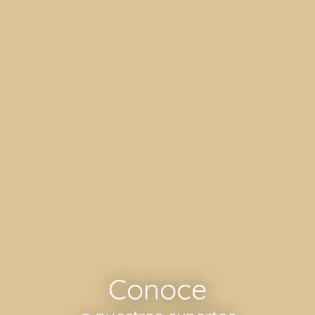
Con
oce