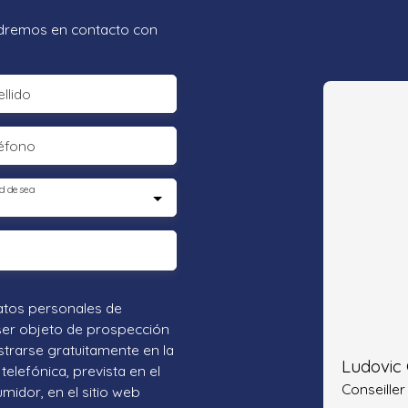
ondremos en contacto con
llido
éfono
d desea
atos personales de
ser objeto de prospección
strarse gratuitamente en la
Ludovic
telefónica, prevista en el
Conseiller
umidor, en el sitio web