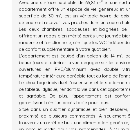
Avec une surface habitable de 65,81 m² et une surfa
appartement offre un espace de vie généreux et lum
superficie de 30 m², est un véritable havre de pa
détendre et recevoir vos proches dans un cadre chaleu
Les deux chambres, spacieuses et baignées de lu
offriront un repos bien mérité après une journée bien 
moderne et fonctionnelle, ainsi que les WC indépenda
de confort supplémentaire à votre quotidien.
L'appartement est équipé d'un balcon de 14 m², pa
beaux jours et admirer la vue dégagée sur les environs
ouvertures en PVC/aluminium avec double vitr
température intérieure agréable tout au long de l'ann
Le chauffage individuel, l'ascenseur et le stationnem
ce tableau idyllique, rendant la vie dans cet appartem
et agréable. De plus, l'appartement est conf
garantissant ainsi un accès facile pour tous.
Situé dans un quartier dynamique et bien desservi
proximité de plusieurs commodités. À seulement 
trouverez un arrêt de bus, une alimentation générale, 
un parc et jardin pour vos promenades. À 10 minu