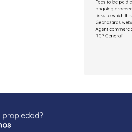
Fees to be paid b
ongoing proceedi
risks to which thi
Geohazards websi
Agent commercial 
RCP Generali
a propiedad?
nos