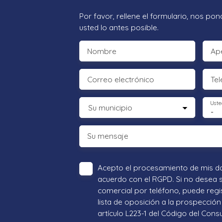
Por favor, rellene el formulario, nos p
usted lo antes posible.
Nombre
Ape
Correo electrónico
Tel
Uste
Su municipio
-
Su mensaje
Acepto el procesamiento de mis d
acuerdo con el RGPD. Si no desea 
comercial por teléfono, puede regi
lista de oposición a la prospección 
artículo L223-1 del Código del Cons