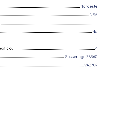
Noroeste
NRA
1
No
1
dificio
4
Sassenage 38360
VA2707