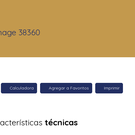
enage 38360
Calculadora
Agregar a Favoritos
Imprimir
acterísticas
técnicas