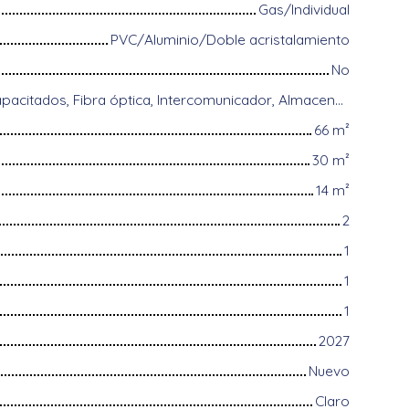
Gas/Individual
PVC/Aluminio/Doble acristalamiento
No
Acceso para discapacitados, Fibra óptica, Intercomunicador, Almacenamiento de bicicletas, Videófono, Persianas eléctricas
66
m²
30
m²
14
m²
2
1
1
1
2027
Nuevo
Claro