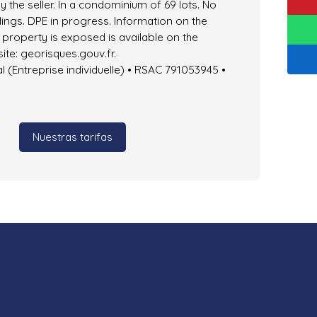
y the seller. In a condominium of 69 lots. No
ngs. DPE in progress. Information on the
s property is exposed is available on the
te: georisques.gouv.fr.
(Entreprise individuelle) • RSAC 791053945 •
Nuestras tarifas