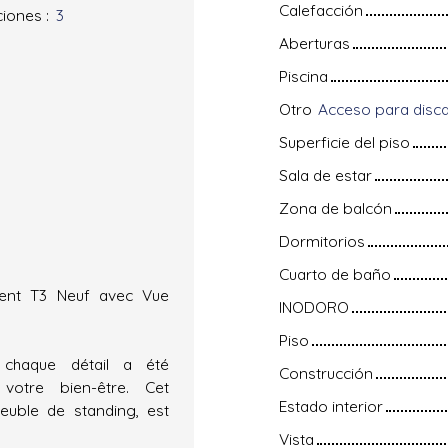
Calefacción
ciones
:
3
Aberturas
Piscina
Otro
Superficie del piso
Sala de estar
Zona de balcón
Dormitorios
Cuarto de baño
ment T3 Neuf avec Vue
INODORO
Piso
chaque détail a été
Construcción
otre bien-être. Cet
Estado interior
euble de standing, est
Vista