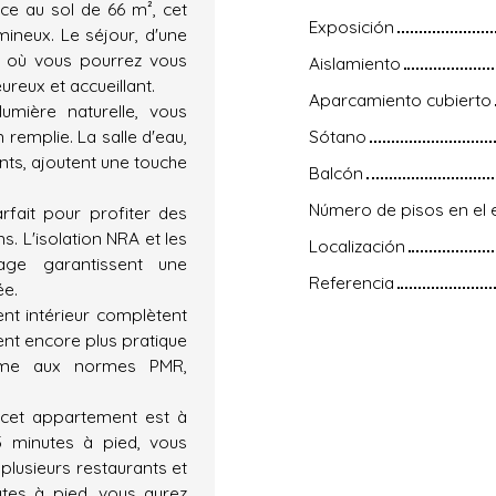
ce au sol de 66 m², cet
Exposición
ineux. Le séjour, d'une
ix où vous pourrez vous
Aislamiento
reux et accueillant.
Aparcamiento cubierto
mière naturelle, vous
remplie. La salle d'eau,
Sótano
nts, ajoutent une touche
Balcón
Número de pisos en el e
rfait pour profiter des
. L'isolation NRA et les
Localización
age garantissent une
Referencia
ée.
ent intérieur complètent
ent encore plus pratique
orme aux normes PMR,
, cet appartement est à
5 minutes à pied, vous
plusieurs restaurants et
tes à pied, vous aurez