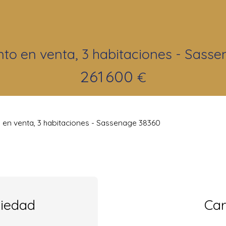
o en venta, 3 habitaciones - Sass
261 600
€
en venta, 3 habitaciones - Sassenage 38360
piedad
Car