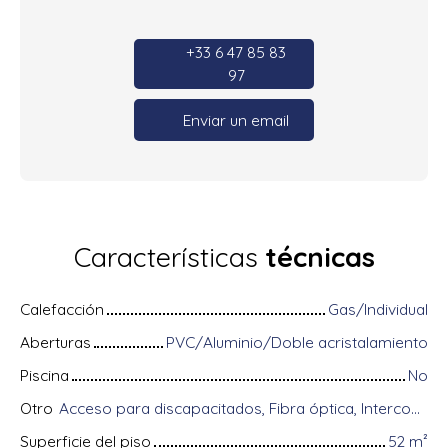
+33 6 47 85 83
97
Enviar un email
Características
técnicas
Calefacción
Gas/Individual
Aberturas
PVC/Aluminio/Doble acristalamiento
Piscina
No
Otro
Acceso para discapacitados, Fibra óptica, Intercomunicador, Almacenamiento de bicicletas, Videófono, Persianas eléctricas
Superficie del piso
52
m²