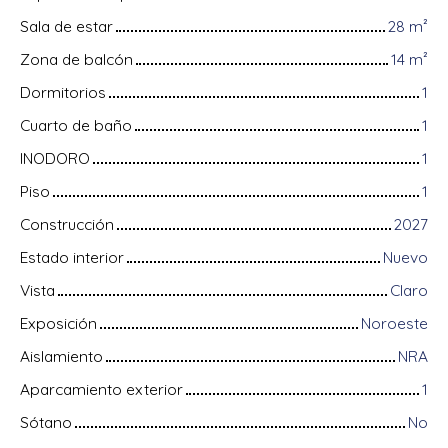
Sala de estar
28
m²
Zona de balcón
14
m²
Dormitorios
1
Cuarto de baño
1
INODORO
1
Piso
1
Construcción
2027
Estado interior
Nuevo
Vista
Claro
Exposición
Noroeste
Aislamiento
NRA
Aparcamiento exterior
1
Sótano
No