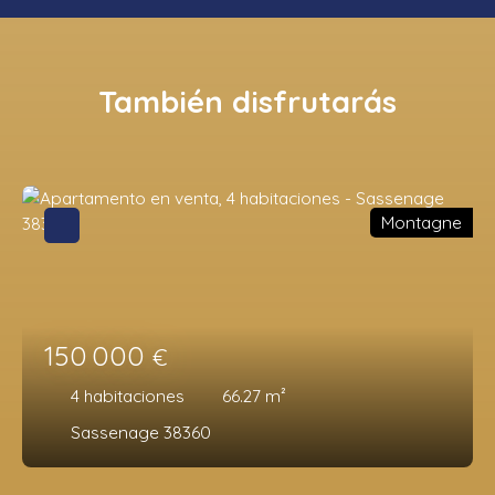
También disfrutarás
Montagne
150 000
€
4
habitaciones
66.27
m²
Sassenage 38360