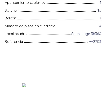
Aparcamiento cubierto
1
Sótano
No
Balcón
1
Número de pisos en el edificio
4
Localización
Sassenage 38360
Referencia
VA2703