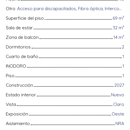
Otro
Acceso para discapacitados, Fibra óptica, Intercomunicador, Almacenamiento de bicicletas, Videófono, Persianas eléctricas
Superficie del piso
69
m²
Sala de estar
32
m²
Zona de balcón
14
m²
Dormitorios
2
Cuarto de baño
1
INODORO
1
Piso
1
Construcción
2027
Estado interior
Nuevo
Vista
Claro
Exposición
Oeste
Aislamiento
NRA