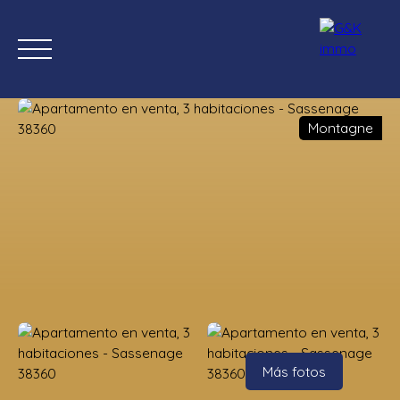
Montagne
Inicio
Comprar ahora
Nuevas propiedades
Estimación
Estimación
Más fotos