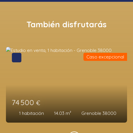
También disfrutarás
Caso excepcional
74 500
€
1
habitación
14.03
m²
Grenoble 38000