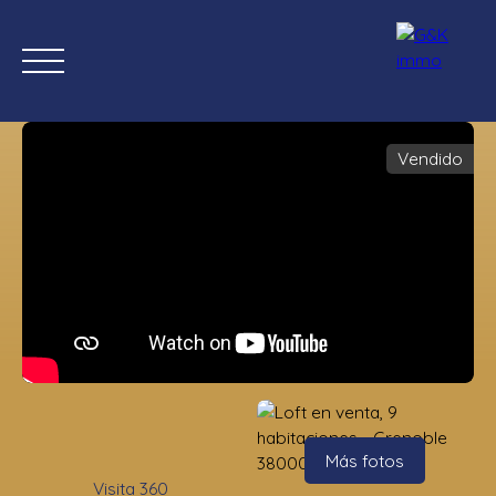
Vendido
Inicio
Comprar ahora
Nuevas propiedades
Estimación
Estimación
Más fotos
Visita 360