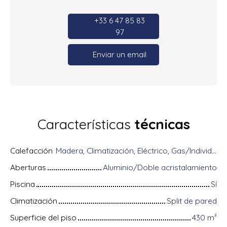
+33 6 47 85 83
97
Enviar un email
Características
técnicas
Calefacción
Madera, Climatización, Eléctrico, Gas/Individual
Aberturas
Aluminio/Doble acristalamiento
Piscina
Sí
Climatización
Split de pared
Superficie del piso
430
m²