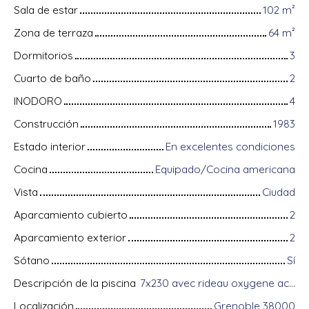
Sala de estar
102
m²
Zona de terraza
64
m²
Dormitorios
3
Cuarto de baño
2
INODORO
4
Construcción
1983
Estado interior
En excelentes condiciones
Cocina
Equipado/Cocina americana
Vista
Ciudad
Aparcamiento cubierto
2
Aparcamiento exterior
2
Sótano
Sí
Descripción de la piscina
7x230 avec rideau oxygene active chauffante pompe chaleur
Localización
Grenoble 38000