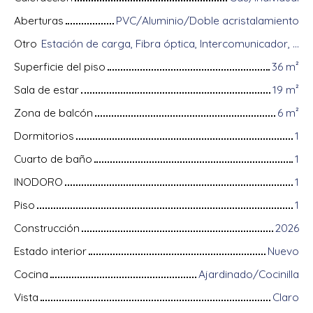
Aberturas
PVC/Aluminio/Doble acristalamiento
Otro
Estación de carga, Fibra óptica, Intercomunicador, Almacenamiento de bicicletas, Puerta blindada, Videófono
Superficie del piso
36
m²
Sala de estar
19
m²
Zona de balcón
6
m²
Dormitorios
1
Cuarto de baño
1
INODORO
1
Piso
1
Construcción
2026
Estado interior
Nuevo
Cocina
Ajardinado/Cocinilla
Vista
Claro