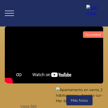
Novedad
Inicio
Comprar ahora
Nuevas propiedades
Estimación
Estimación
Más fotos
Visita 360