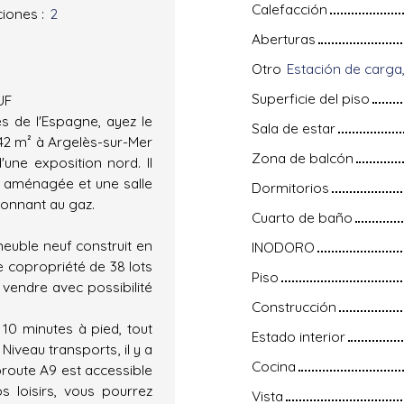
Calefacción
ciones
:
2
Aberturas
Otro
Superficie del piso
UF
s de l'Espagne, ayez le
Sala de estar
42 m² à Argelès-sur-Mer
Zona de balcón
'une exposition nord. Il
e aménagée et une salle
Dormitorios
tionnant au gaz.
Cuarto de baño
euble neuf construit en
INODORO
e copropriété de 38 lots
Piso
à vendre avec possibilité
Construcción
10 minutes à pied, tout
Estado interior
Niveau transports, il y a
Cocina
oroute A9 est accessible
 loisirs, vous pourrez
Vista