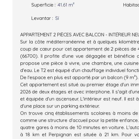
Superficie
:
41.61
m²
Habita
Levantar
:
Sí
APPARTEMENT 2 PIÈCES AVEC BALCON - INTÉRIEUR NE
Sur la côte méditerranéenne et à quelques kilomètre
coup de cœur pour cet appartement de 2 pièces de 
(66700). Il profite d'une vue dégagée et bénéficie d
propose une pièce à vivre, une chambre, une cuisin
d'eau. Le T2 est équipé d'un chauffage individuel fonc
De l'espace en plus est apporté par un balcon (9 m²).
Cet appartement est situé au premier étage d'un imm
2026 de deux étages et avec interphone. Il s'agit d'un
et équipée d'un ascenseur. L'intérieur est neuf. Il est 
d'une place sur un parking extérieur.
On trouve cinq établissements scolaires à moins de 
comme une structure d'accueil pour la petite enfance. 
quatre gares à moins de 10 minutes en voiture. L'aut
à 18 km et Perpignan est située à 21 km. Pour vos