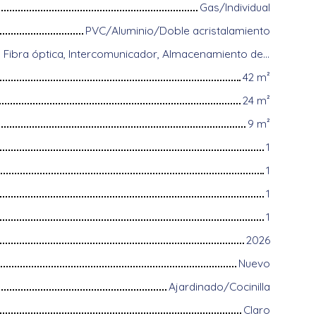
Gas/Individual
PVC/Aluminio/Doble acristalamiento
Estación de carga, Fibra óptica, Intercomunicador, Almacenamiento de bicicletas, Puerta blindada, Videófono
42
m²
24
m²
9
m²
1
1
1
1
2026
Nuevo
Ajardinado/Cocinilla
Claro