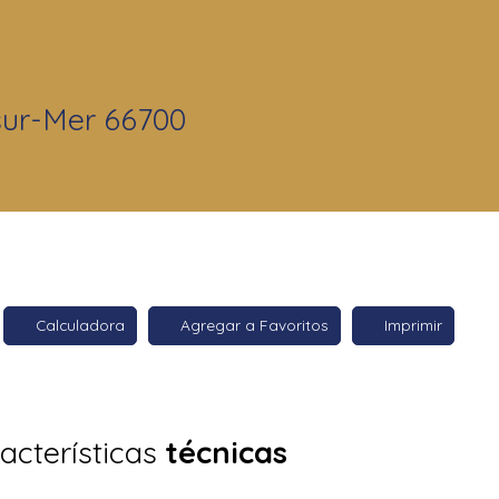
sur-Mer 66700
Calculadora
Agregar a Favoritos
Imprimir
acterísticas
técnicas