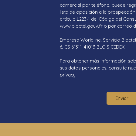
comercial por teléfono, puede regi
lista de oposición a la prospección 
artículo L223-1 del Código del Cons
www.bloctel.gouv.fr o por correo di
Empresa Worldline, Servicio Bloctel
6, CS 61311, 41013 BLOIS CEDEX.
Para obtener más información sob
sus datos personales, consulte nues
privacy.
Enviar