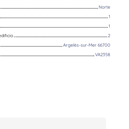
Norte
1
1
dificio
2
Argelès-sur-Mer 66700
VA2358