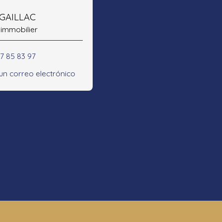
 GAILLAC
 immobilier
47 85 83 97
 un correo electrónico