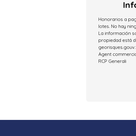
Inf
Honorarios a pag
lotes. No hay nin
La información s
propiedad está d
georisques.gouv.f
Agent commercial 
RCP Generali