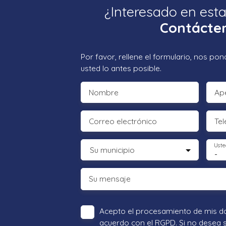
¿Interesado en est
Contácte
Por favor, rellene el formulario, nos p
usted lo antes posible.
Nombre
Ape
Correo electrónico
Tel
Uste
Su municipio
-
Su mensaje
Acepto el procesamiento de mis d
acuerdo con el RGPD. Si no desea 