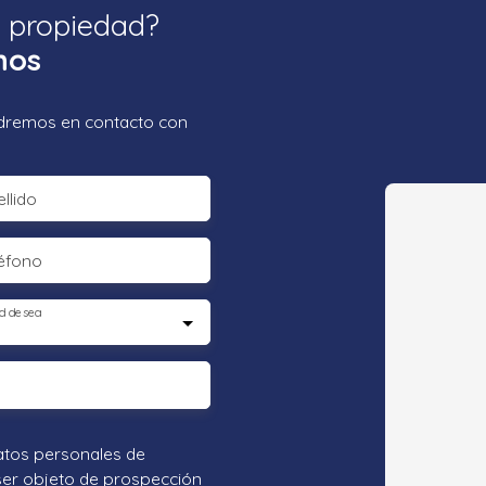
a propiedad?
nos
ondremos en contacto con
llido
éfono
d desea
atos personales de
ser objeto de prospección