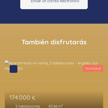
Enviar un correo electrónico
También disfrutarás
Novedad
174 000
€
2
habitaciones
40.66
m²