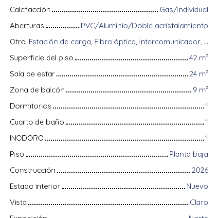
Calefacción
Gas/Individual
Aberturas
PVC/Aluminio/Doble acristalamiento
Otro
Estación de carga, Fibra óptica, Intercomunicador, Almacenamiento de bicicletas, Puerta blindada, Videófono
Superficie del piso
42
m²
Sala de estar
24
m²
Zona de balcón
9
m²
Dormitorios
1
Cuarto de baño
1
INODORO
1
Piso
Planta baja
Construcción
2026
Estado interior
Nuevo
Vista
Claro