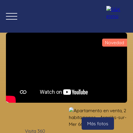
Novedad
Inicio
Comprar ahora
Nuevas propiedades
Estimación
Estimación
Más fotos
Visita 360